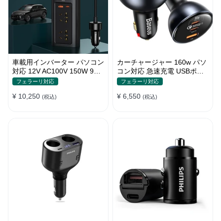
車載用インバーター パソコン
カーチャージャー 160w パソ
対応 12V AC100V 150W 9重
コン対応 急速充電 USBポー
保護 ディスプレイ付き 静音
ト3つ Type-C シガーソケッ
フェラーリ対応
フェラーリ対応
タイプ
ト
¥ 10,250
¥ 6,550
(税込)
(税込)