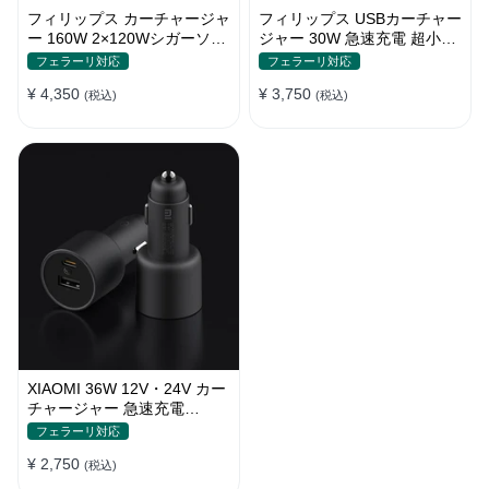
フィリップス カーチャージャ
フィリップス USBカーチャー
ー 160W 2×120Wシガーソケ
ジャー 30W 急速充電 超小型
ット おしゃれ
設計 おしゃれ シガーソケッ
フェラーリ対応
フェラーリ対応
ト
¥ 4,350
¥ 3,750
(税込)
(税込)
XIAOMI 36W 12V・24V カー
チャージャー 急速充電
QC3.0 LEDライト コンパク
フェラーリ対応
ト 車載充電器
¥ 2,750
(税込)