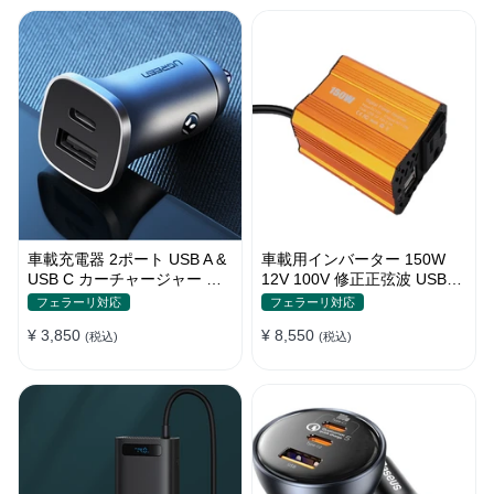
車載充電器 2ポート USB A &
車載用インバーター 150W
USB C カーチャージャー 急
12V 100V 修正正弦波 USBポ
速充電USB [36W 12V-24V ]
ート2口 コンバーター 防災用
フェラーリ対応
フェラーリ対応
品 チャージャー
¥ 3,850
¥ 8,550
(税込)
(税込)