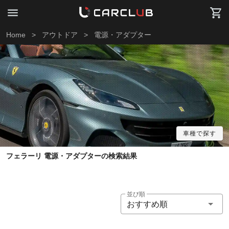
Home
>
アウトドア
>
電源・アダプター
車種で探す
フェラーリ 電源・アダプターの検索結果
並び順
おすすめ順