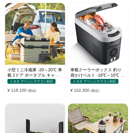
小型ミニ冷蔵庫 -20～20℃ 車
車載クーラーボックス 釣り
載 2ドア ポータブル キャン
肩かけベルト -18℃～10℃ 冷
プ アウトドア 車中泊 静音
凍冷蔵庫 車中泊 キャンプ 家
トヨタ アベンシスワゴン対応
トヨタ アベンシスワゴン対応
庭用
¥ 118,100
¥ 102,300
(税込)
(税込)