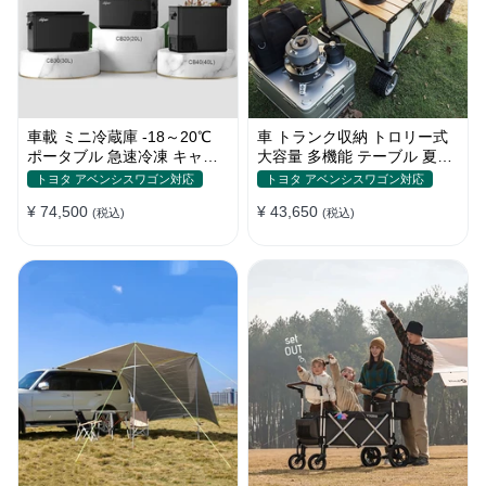
車載 ミニ冷蔵庫 -18～20℃
車 トランク収納 トロリー式
ポータブル 急速冷凍 キャン
大容量 多機能 テーブル 夏ド
プ アウトドア 車中泊 静音
ライブ キャンプ ピクニック
トヨタ アベンシスワゴン対応
トヨタ アベンシスワゴン対応
おしゃれ
¥ 74,500
¥ 43,650
(税込)
(税込)