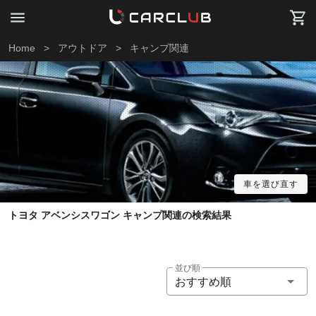
Home
>
アウトドア
>
キャンプ関連
車を選び直す
トヨタ アベンシスワゴン キャンプ関連の検索結果
並び順
おすすめ順