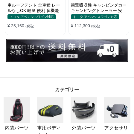
車ルーフテント 全車種 レー
衝撃吸収性 キャンピングカー
ルなしOK 軽量 便利 多機能
キャンピングトレーラー 安全
日除け 防水 頑丈 夏ドライブ
性 簡単収納 大容量 ベビーカ
トヨタ アベンシスワゴン対応
トヨタ アベンシスワゴン対応
キャンプ
ー
¥ 25,160
¥ 112,300
(税込)
(税込)
カテゴリー
内装パーツ
車用ボディ
外装パーツ
アクセサリ