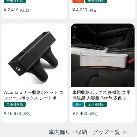
全車種対応
人気
全車種対応
¥ 2,410
¥ 4,020
(税込)
(税込)
Alcantara カー収納ポケット コ
車用収納ボックス 多機能 実用
ンソールボックス シートポケ
高級感 大容量 Justfit 多色 シー
ット 隙間ポケットセット
トポケット ギャップ 隙間収納
全車種対応
汎用
全車種対応
¥ 15,970
¥ 3,400
(税込)
(税込)
車内飾り・収納・グッズ一覧 ＞