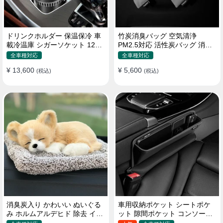
ドリンクホルダー 保温保冷 車
竹炭消臭バッグ 空気清浄
載冷温庫 シガーソケット 12V
PM2.5対応 活性炭バッグ 消臭
車用 車中泊
車用 デオドラント 繰り返し使
全車種対応
全車種対応
用可
¥ 13,600
¥ 5,600
(税込)
(税込)
消臭炭入り かわいい ぬいぐる
車用収納ポケット シートポケ
み ホルムアルデヒド 除去 イン
ット 隙間ポケット コンソール
テリア 贈り物
ボックス カー用品