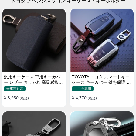
トヨタ アベンシスワゴン キーケース・キーホルダー
汎用キーケース 車用キーカバ
TOYOTA トヨタ スマートキー
ー レザー おしゃれ 高級感抜群
ケース キーカバー 鍵を保護 汚
ロゴオーダーメイド
れ防止 滑り止め
全車種対応
トヨタ専用
¥ 3,950
¥ 4,770
(税込)
(税込)