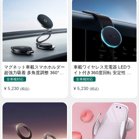
マグネット車載スマホホルダー
車載ワイヤレス充電器 LEDラ
超強力吸着 多角度調整 360°回
イト付き360度回転 安定性 粘
転な台座 車用ホルダー 折りた
着ゲル吸盤＆エアコン吹き出し
全車種対応
全車種対応
たみ式 片手操作 安定 落ちない
口式兼用 片手操作 置くだけワ
¥ 5,230
¥ 5,230
全機種対応
(税込)
イヤレス充電 スマホホルダー
(税込)