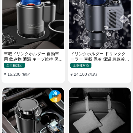
車載ドリンクホルダー 自動車
ドリンクホルダー ドリンクク
用 飲み物 適温 キープ維持 保温
ーラー 車載 保冷 保温 急速冷却
冷機能付き
缶対応
全車種対応
全車種対応
¥ 15,200
¥ 24,100
(税込)
(税込)