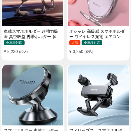
車載スマホホルダー 超強力吸
オシャレ 高級感 スマホホルダ
着 真空吸盤 携帯ホルダー 多角
ー ワイヤレス充電 エアコン吹
度調整 360°回転な台座 車用ホ
き出し口/ 吸盤タイプ 女性
全車種対応
人気
全車種対応
ルダー 折りたたみ式 片手操作
¥ 5,230
¥ 3,850
カー用品 全機種対応
(税込)
(税込)
スマホホルダー 車載ホルダー
フィリップス スマホホルダ