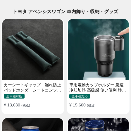
トヨタ アベンシスワゴン 車内飾り・収納・グッズ
カーシートギャップ 漏れ防止
車用電動カップホルダー 急速
パッドホンダ シートコンソー
冷却加熱 高級感 使い便利 静音
ル 隙間 クッション
収納 飲み物
全車種対応
全車種対応
¥ 13,630
¥ 15,600
(税込)
(税込)