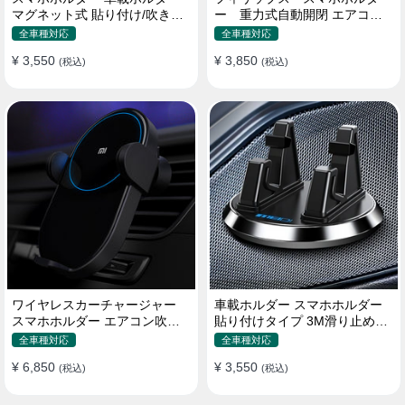
マグネット式 貼り付け/吹き出
ー 重力式自動開閉 エアコン
し口 合金 多機種対応
吹き出し口用 クリップ式 車
全車種対応
全車種対応
¥ 3,550
¥ 3,850
(税込)
(税込)
ワイヤレスカーチャージャー
車載ホルダー スマホホルダー
スマホホルダー エアコン吹き
貼り付けタイプ 3M滑り止めシ
出し口/ 貼り付け
リコンパッド 全機種
全車種対応
全車種対応
¥ 6,850
¥ 3,550
(税込)
(税込)