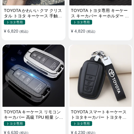
TOYOTA かわいい クマ クリス
TOYOTA トヨタ専用 キーケー
タル トヨタ キーケース 手触り
ス キーカバー キーホルダー ス
いい 高級 傷防止
タイリッシュ オシャレ 汚れ防
トヨタ専用
トヨタ専用
止 滑り止め 傷防止 TPU
¥ 6,820
¥ 4,820
(税込)
(税込)
TOYOTA キーケース リモコン
TOYOTA スマートキーケース
キーカバー 高級 TPU 軽量 シリ
トヨタキーカバー トヨタキー
コン トヨタ キーホルダー
ケース 本革レザー
トヨタ専用
トヨタ専用
¥ 6,630
¥ 4,230
(税込)
(税込)