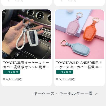
TOYOTA 車用 キーケース キー
TOYOTA WILDLANDER車用 キ
カバー 高級感 オシャレ 耐摩耗
ーケース キーカバー 軽量 本革
耐久性 高品質レザー 傷 汚れ防
かわいい 耐摩耗 耐久性
トヨタ専用
トヨタ専用
止 軽量 防水 鍵を保護
¥ 4,450
¥ 5,050
(税込)
(税込)
キーケース・キーホルダー一覧 ＞