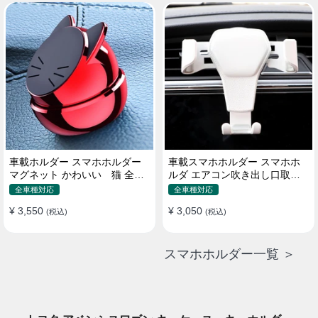
車載ホルダー スマホホルダー
車載スマホホルダー スマホホ
マグネット かわいい 猫 全機
ルダ エアコン吹き出し口取り
種 片手操作
付け 全機種 可愛い アニメ
全車種対応
全車種対応
¥ 3,550
¥ 3,050
(税込)
(税込)
スマホホルダー一覧 ＞