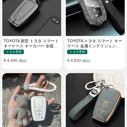
TOYOTA 新型 トヨタ スマート
TOYOTA トヨタ スマート キー
キーケース キーカバー 全面保
ケース 金属インテリジェント
護 汚れ防止 滑り止め 傷防止
キーケース 高質な亜鉛合金材
トヨタ専用
トヨタ専用
質
¥ 4,440
¥ 4,820
(税込)
(税込)