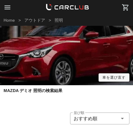
Home
>
アウトドア
>
照明
車を選び直す
MAZDA デミオ 照明の検索結果
並び順
おすすめ順