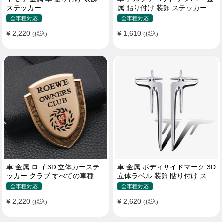
ステッカー
属 貼り付け 装飾 ステッカー
全車種対応
全車種対応
¥ 2,220
¥ 1,610
(税込)
(税込)
車 金属 ロゴ 3D 立体カーステ
車 金属 ボディサイドマーク 3D
ッカー クラブ すべての車種対
立体ラベル 装飾 貼り付け ステ
応 カスタム サイドポスト
ッカー
全車種対応
全車種対応
¥ 2,220
¥ 2,620
(税込)
(税込)