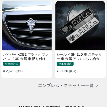
バイパー KOBE ブラック マン
シールド SHIELD 車 ステッカ
バ ロゴ 3D 金属 車 貼り付け 装
ー 車 金属 アルミニウム合金 ス
飾 ステッカー
クラッチオクルージョン ステ
全車種対応
全車種対応
ッカー
¥ 2,620
¥ 2,620
(税込)
(税込)
エンブレム・ステッカー一覧 ＞