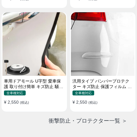
車用ドアモール U字型 愛車保
汎用タイプ バンパープロテク
護 取り付け簡単 キズ防止 騒音
ター キズ防止 保護フィルム 取
低減 5m バンパーストリップ
り付け簡単 フィット感抜群
全車種対応
全車種対応
¥ 2,550
¥ 2,550
(税込)
(税込)
衝撃防止・プロテクター一覧 ＞