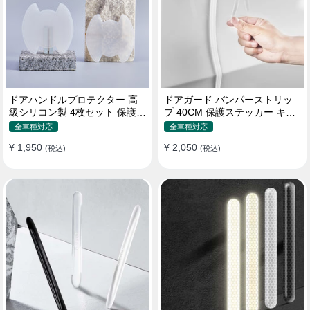
ドアハンドルプロテクター 高
ドアガード バンパーストリッ
級シリコン製 4枚セット 保護フ
プ 40CM 保護ステッカー キズ
ィルム キズ防止 全車種
防止 プロテクターシール
全車種対応
全車種対応
¥ 1,950
¥ 2,050
(税込)
(税込)