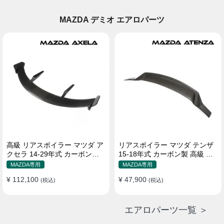
MAZDA デミオ エアロパーツ
高級 リアスポイラー マツダ ア
リアスポイラー マツダ テンザ
クセラ 14-29年式 カーボンフ
15-18年式 カーボン製 高級 貼
ァイバー
り付け装着
MAZDA専用
MAZDA専用
¥ 112,100
¥ 47,900
(税込)
(税込)
エアロパーツ一覧 ＞