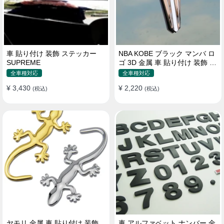
車 貼り付け 装飾 ステッカー
NBA KOBE ブラック マンバ ロ
SUPREME
ゴ 3D 金属 車 貼り付け 装飾 ス
テッカー
全車種対応
全車種対応
¥ 3,430
¥ 2,220
(税込)
(税込)
ヤモリ 金属 車 貼り付け 装飾
車 アルファベット ナンバー 金