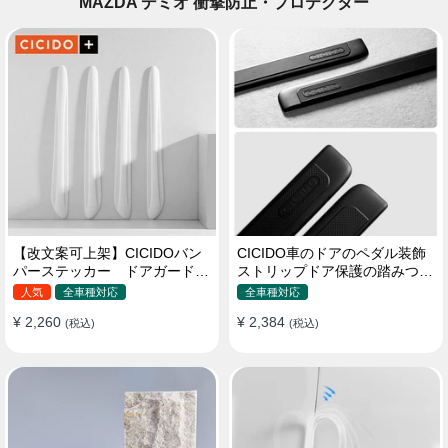
MAZDA デミオ 衝撃防止・プロテクター
【改文案可上架】CICIDOバン
CICIDO車のドアのペダル装飾
パーステッカー ドアガード
ストリップドア保護の踏みつけ
衝突防止プロテクター 耐スク
防止
人気
全車種対応
全車種対応
ラッチ シリカゲル
¥ 2,260
¥ 2,384
(税込)
(税込)