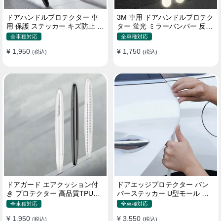
ドアハンドルプロテクター 車
3M 車用 ドアハンドルプロテク
用 保護 ステッカー キズ防止 高
ター 蛍光 ミラーバンパー 反射
品質TPU製 4枚セット
ステッカー 保護フィルム
全車種対応
全車種対応
¥ 1,950
¥ 1,750
(税込)
(税込)
ドアガード エアクッション付
ドアエッジプロテクター バン
き プロテクター 高品質TPU製
パーステッカー U型モール キ
キズ防止 取り付け簡単
ズ防止 取り付け簡単 騒音低減
全車種対応
全車種対応
¥ 1,950
¥ 3,550
(税込)
(税込)