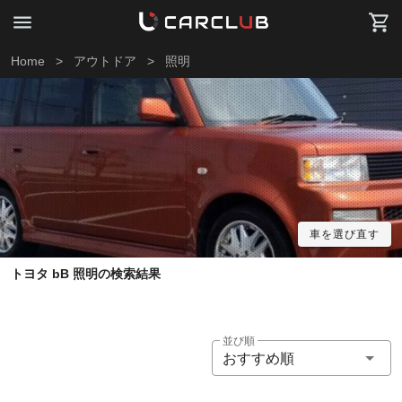
Home
>
アウトドア
>
照明
車を選び直す
トヨタ bB 照明の検索結果
並び順
おすすめ順