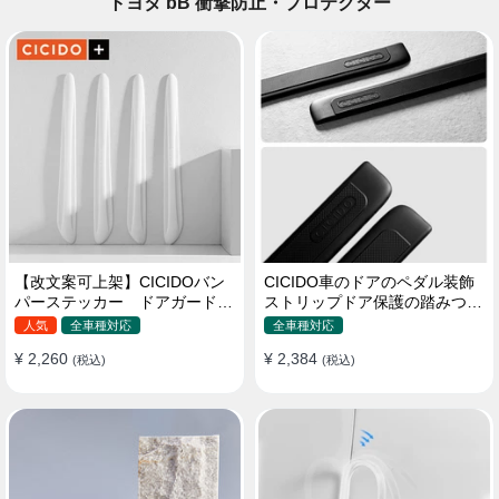
トヨタ bB 衝撃防止・プロテクター
【改文案可上架】CICIDOバン
CICIDO車のドアのペダル装飾
パーステッカー ドアガード
ストリップドア保護の踏みつけ
衝突防止プロテクター 耐スク
防止
人気
全車種対応
全車種対応
ラッチ シリカゲル
¥ 2,260
¥ 2,384
(税込)
(税込)