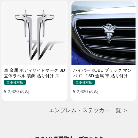
車 金属 ボディサイドマーク 3D
バイパー KOBE ブラック マン
立体ラベル 装飾 貼り付け ステ
バ ロゴ 3D 金属 車 貼り付け 装
ッカー
飾 ステッカー
全車種対応
全車種対応
¥ 2,620
¥ 2,620
(税込)
(税込)
エンブレム・ステッカー一覧 ＞