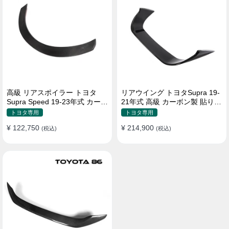
高級 リアスポイラー トヨタ
リアウイング トヨタSupra 19-
Supra Speed 19-23年式 カーボ
21年式 高級 カーボン製 貼り付
ン製 貼り付け装着
け装着
トヨタ専用
トヨタ専用
¥ 122,750
¥ 214,900
(税込)
(税込)