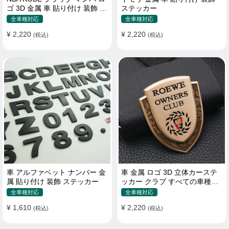
ゴ 3D 金属 車 貼り付け 装飾 ス
ステッカー
テッカー
全車種対応
全車種対応
¥ 2,220
¥ 2,220
(税込)
(税込)
車 アルファベット ナンバー 金
車 金属 ロゴ 3D 立体カーステ
属 貼り付け 装飾 ステッカー
ッカー クラブ すべての車種対
応 カスタム サイドポスト
全車種対応
全車種対応
¥ 1,610
¥ 2,220
(税込)
(税込)