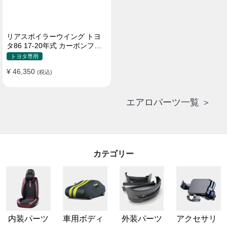
リアスポイラーウイング トヨ
タ86 17-20年式 カーボンファ
イバー 貼り付け装着
トヨタ専用
¥ 46,350
(税込)
エアロパーツ一覧 ＞
カテゴリー
内装パーツ
車用ボディ
外装パーツ
アクセサリ