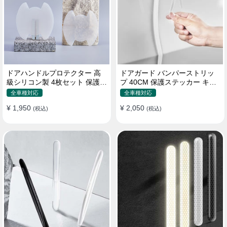
ドアハンドルプロテクター 高
ドアガード バンパーストリッ
級シリコン製 4枚セット 保護フ
プ 40CM 保護ステッカー キズ
ィルム キズ防止 全車種
防止 プロテクターシール
全車種対応
全車種対応
¥ 1,950
¥ 2,050
(税込)
(税込)