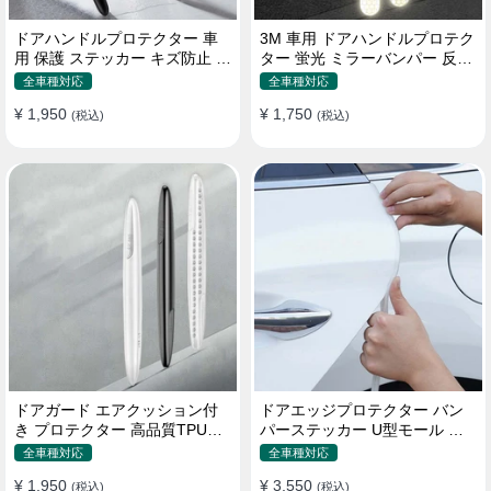
ドアハンドルプロテクター 車
3M 車用 ドアハンドルプロテク
用 保護 ステッカー キズ防止 高
ター 蛍光 ミラーバンパー 反射
品質TPU製 4枚セット
ステッカー 保護フィルム
全車種対応
全車種対応
¥ 1,950
¥ 1,750
(税込)
(税込)
ドアガード エアクッション付
ドアエッジプロテクター バン
き プロテクター 高品質TPU製
パーステッカー U型モール キ
キズ防止 取り付け簡単
ズ防止 取り付け簡単 騒音低減
全車種対応
全車種対応
¥ 1,950
¥ 3,550
(税込)
(税込)