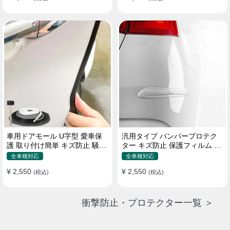
車用ドアモール U字型 愛車保
汎用タイプ バンパープロテク
護 取り付け簡単 キズ防止 騒音
ター キズ防止 保護フィルム 取
低減 5m バンパーストリップ
り付け簡単 フィット感抜群
全車種対応
全車種対応
¥ 2,550
¥ 2,550
(税込)
(税込)
衝撃防止・プロテクター一覧 ＞