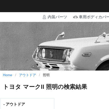
内装パーツ
車用ボディカバ
Home
/
アウトドア
/
照明
トヨタ マークII 照明の検索結果
- アウトドア