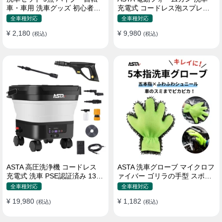
車・車用 洗車グッズ 初心者向
充電式 コードレス泡スプレー
け 洗車ブラシ スポンジ タオル
高圧対応 充電式フォームスプ
全車種対応
全車種対応
グローブ タイヤブラシ ワック
レー 洗車グッズ 車・バイク用
¥ 2,180
¥ 9,980
ス用スポンジ 高級洗車道具 乾
(税込)
強力泡立ち (コピー)
(税込)
拭き・水拭き対応 水切り・隙
間掃除・エアコン掃除もOK カ
ー用品一式
ASTA 高圧洗浄機 コードレス
ASTA 洗車グローブ マイクロフ
充電式 洗車 PSE認証済み 13L
ァイバー ゴリラの手型 スポン
バケツ一体型 折りたたみ式 超
ジ ボディー用 傷防止 吸水速乾
全車種対応
全車種対応
軽量 キャスター付き 360度回
手洗い 洗車用品 車 バイク 洗車
¥ 19,980
¥ 1,182
転ノズル トリガーガン 蛇口接
(税込)
グッズ 掃除 手袋型 洗車タオル
(税込)
続アダプター ショートノズル
代用 1個入り
フォームボトル キャスター付