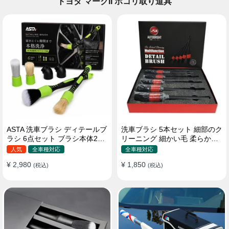
トヨタ マークII ホコリ取り道具
ASTA 洗車ブラシ ディテールブ
洗車ブラシ 5本セット 細部のク
ラシ 6点セット ブラシ本体2本
リーニング 細かい毛 柔らかい
替えヘッド2個 アダプター2個
豚毛 ディテールブラシ
人気
全車種対応
全車種対応
車内外 ホイール ダッシュボー
¥ 2,980
¥ 1,850
ド
(税込)
(税込)