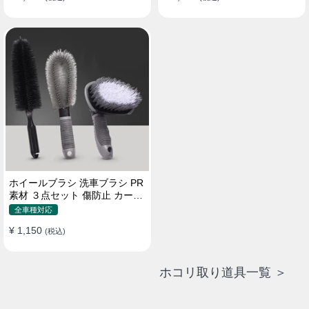
ホイールブラシ 洗車ブラシ PR
素材 ３点セット 傷防止 カーウ
ォッシュ プロ仕様
全車種対応
¥ 1,150
(税込)
ホコリ取り道具一覧 ＞