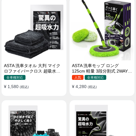
ASTA 洗車タオル 大判 マイク
ASTA 洗車モップ ロング
ロファイバークロス 超吸水ツ
125cm 軽量 3段分割式 2WAY
イストパイル 洗車クロス 傷防
洗車ブラシ スポンジ 高吸水 マ
全車種対応
人気
全車種対応
止 両面使える
イクロファイバー 脚立不要
¥ 1,580
¥ 4,280
(税込)
110°可動ヘッド 15°カーブ設計
(税込)
伸縮 傷つかない 車用 ルーフ・
ボディ対応