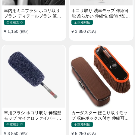
車内用ミニブラシ ホコリ取り
ホコリ取り 洗車モップ 伸縮可
ブラシ ディテールブラシ 筆タ
能 柔らかい 伸縮性 傷付け防止
イプ 車 エアコン吹き出し口
軽量・コンパクト
全車種対応
全車種対応
¥ 1,150
¥ 3,850
(税込)
(税込)
車用ブラシ ホコリ取り 伸縮型
カーダスター ほこり取りモッ
モップ マイクロファイバー 洗
プ 収納ボックス付き 伸縮可能
車道具 軽量・コンパクト
ワックスブラシ 洗車ブラシ
全車種対応
全車種対応
¥ 3,850
¥ 5,250
(税込)
(税込)