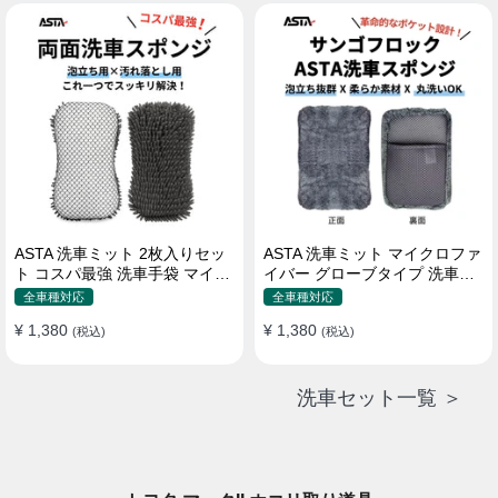
属 水道接続不要 多機能コンパ
クト収納
ASTA 洗車ミット 2枚入りセッ
ASTA 洗車ミット マイクロファ
ト コスパ最強 洗車手袋 マイク
イバー グローブタイプ 洗車プ
ロファイバー製 洗車グッズ 車
ロも愛用 傷防止 高吸水 車 バイ
全車種対応
全車種対応
バイク 自転車用 洗車スポンジ
ク用 洗車ディテイリング用品
¥ 1,380
¥ 1,380
(税込)
(税込)
洗車セット一覧 ＞