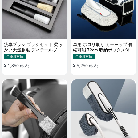
洗車ブラシ ブラシセット 柔ら
車用 ホコリ取り カーモップ 伸
かい天然豚毛 ディテールブラ
縮可能 72cm 収納ボックス付き
シ 隙間ブラシ 筆タイプ
軽量・コンパクト
全車種対応
全車種対応
¥ 1,850
¥ 5,250
(税込)
(税込)