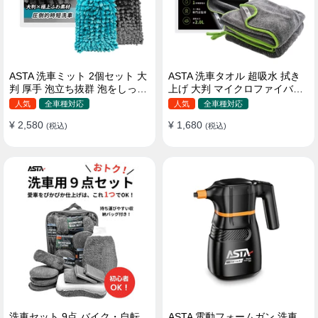
ASTA 洗車ミット 2個セット 大
ASTA 洗車タオル 超吸水 拭き
判 厚手 泡立ち抜群 泡をしっか
上げ 大判 マイクロファイバー
りキープ 洗車スポンジ マイ
クロス プロ仕様 水拭き 窓拭き
人気
全車種対応
人気
全車種対応
クロファイバー 洗車グローブ
洗車 業務用 タオル 吸水 傷つか
¥ 2,580
¥ 1,680
傷つきにくい ボディ ガラス ホ
(税込)
ない 撥水 厚手 両面 大型 洗車
(税込)
イール対応 洗車 用途別に使い
クロス
分け 2個セット
洗車セット 9点 バイク・自転
ASTA 電動フォームガン 洗車