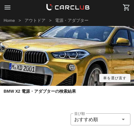
Home
>
アウトドア
>
電源・アダプター
車を選び直す
BMW X2 電源・アダプターの検索結果
並び順
おすすめ順