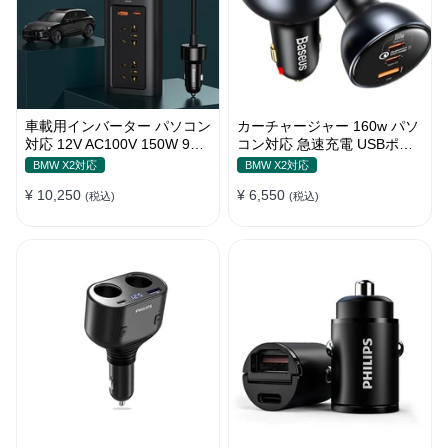
車載用インバーター パソコン
カーチャージャー 160w パソ
対応 12V AC100V 150W 9重
コン対応 急速充電 USBポー
保護 ディスプレイ付き 静音
ト3つ Type-C シガーソケッ
BMW X2対応
BMW X2対応
タイプ
ト
¥ 10,250
¥ 6,550
(税込)
(税込)