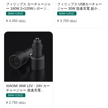
フィリップス カーチャージャ
フィリップス USBカーチャー
ー 160W 2×120Wシガーソケ
ジャー 30W 急速充電 超小型
ット おしゃれ
設計 おしゃれ シガーソケッ
BMW X2対応
BMW X2対応
ト
¥ 4,350
¥ 3,750
(税込)
(税込)
XIAOMI 36W 12V・24V カー
チャージャー 急速充電
QC3.0 LEDライト コンパク
BMW X2対応
ト 車載充電器
¥ 2,750
(税込)