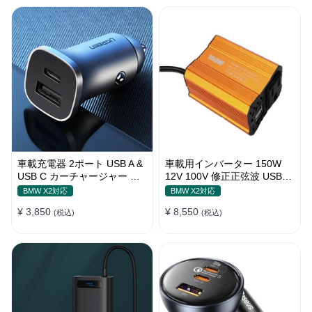
車載充電器 2ポート USB A &
車載用インバーター 150W
USB C カーチャージャー 急
12V 100V 修正正弦波 USBポ
速充電USB [36W 12V-24V ]
ート2口 コンバーター 防災用
BMW X2対応
BMW X2対応
品 チャージャー
¥ 3,850
¥ 8,550
(税込)
(税込)