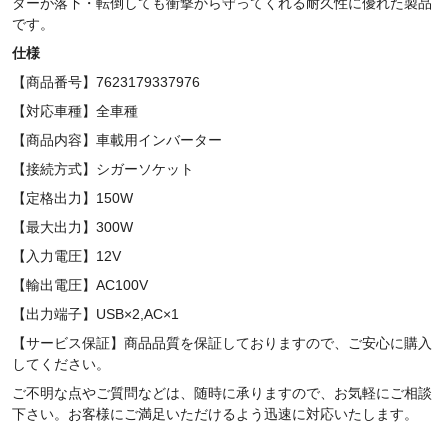
ターが落下・転倒しても衝撃から守ってくれる耐久性に優れた製品
です。
仕様
【商品番号】7623179337976
【対応車種】全車種
【商品内容】車載用インバーター
【接続方式】シガーソケット
【定格出力
】150W
【最大出力】300
W
【入力電圧】
12V
【輸出電圧】
AC100V
【出力端子】
USB
×
2,AC
×
1
【サービス保証】商品品質を保証しておりますので、ご安心に購入
してください。
ご不明な点やご質問などは、随時に承りますので、お気軽にご相談
下さい。お客様にご満足いただけるよう迅速に対応いたします。