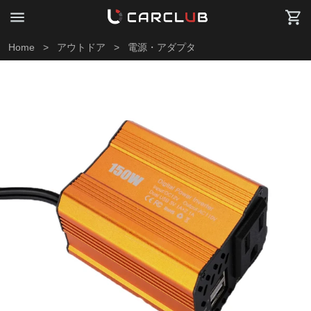
Home
>
アウトドア
>
電源・アダプタ