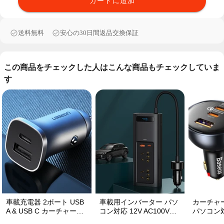
カートに追加
送料無料
安心の30日間返品交換保証
この商品をチェックした人はこんな商品もチェックしていま
す
車載充電器 2ポート USB
車載用インバーター パソ
カーチャー
A & USB C カーチャージ
コン対応 12V AC100V
パソコン
ャー 急速充電USB [36W
150W 9重保護 ディスプ
USBポート