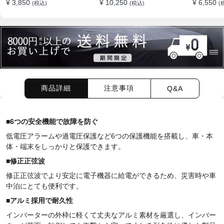
¥ 3,850
¥ 10,250
¥ 6,550
(税込)
(税込)
(
12V-24V ]
レイ付き 静音タイプ
ガーソケ
商品詳細
注意事項
Q&A
■
6つの安全機能で故障を防ぐ
低電圧アラームや過電圧保護など6つの保護機能を搭載し、車・本
体・端末をしっかりと保護できます。
■
修正正弦波
修正正弦波でより安定に電子機器に給電ができるため、災害時や車
中泊にとても便利です。
■アルミ採用で耐久性
インバーターの外枠に軽くて丈夫なアルミ素材を厳選し、インバー