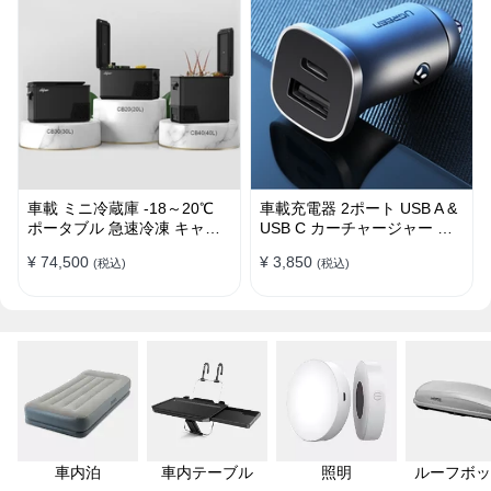
車載 ミニ冷蔵庫 -18～20℃
車載充電器 2ポート USB A &
ポータブル 急速冷凍 キャン
USB C カーチャージャー 急
プ アウトドア 車中泊 静音
速充電USB [36W 12V-24V ]
¥ 74,500
¥ 3,850
(税込)
(税込)
車内泊
車内テーブル
照明
ルーフボッ