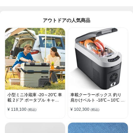
アウトドアの人気商品
小型ミニ冷蔵庫 -20～20℃ 車
車載クーラーボックス 釣り
載 2ドア ポータブル キャン
肩かけベルト -18℃～10℃ 冷
プ アウトドア 車中泊 静音
凍冷蔵庫 車中泊 キャンプ 家
¥ 118,100
¥ 102,300
(税込)
(税込)
庭用