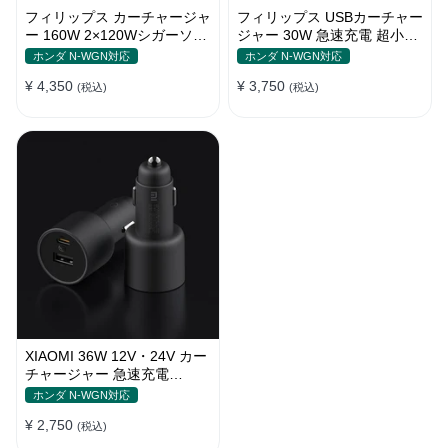
フィリップス カーチャージャ
フィリップス USBカーチャー
ー 160W 2×120Wシガーソケ
ジャー 30W 急速充電 超小型
ット おしゃれ
設計 おしゃれ シガーソケッ
ホンダ N-WGN対応
ホンダ N-WGN対応
ト
¥ 4,350
¥ 3,750
(税込)
(税込)
XIAOMI 36W 12V・24V カー
チャージャー 急速充電
QC3.0 LEDライト コンパク
ホンダ N-WGN対応
ト 車載充電器
¥ 2,750
(税込)