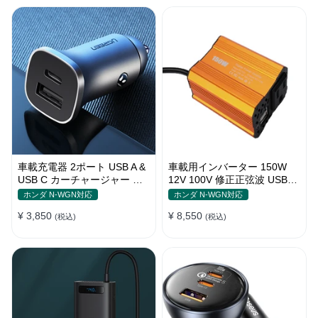
車載充電器 2ポート USB A &
車載用インバーター 150W
USB C カーチャージャー 急
12V 100V 修正正弦波 USBポ
速充電USB [36W 12V-24V ]
ート2口 コンバーター 防災用
ホンダ N-WGN対応
ホンダ N-WGN対応
品 チャージャー
¥ 3,850
¥ 8,550
(税込)
(税込)