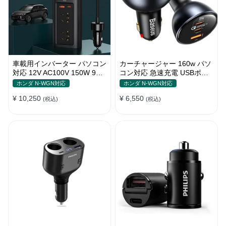
車載用インバーター パソコン
カーチャージャー 160w パソ
対応 12V AC100V 150W 9重
コン対応 急速充電 USBポー
保護 ディスプレイ付き 静音
ト3つ Type-C シガーソケッ
ホンダ N-WGN対応
ホンダ N-WGN対応
タイプ
ト
¥ 10,250
¥ 6,550
(税込)
(税込)