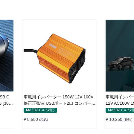
SB C
車載用インバーター 150W 12V 100V
車載用インバー
[36W
修正正弦波 USBポート2口 コンバータ
12V AC100V
ー 防災用品 チャージャー
レイ付き 静音
MAZDA CX-5対応
MAZDA CX-5
¥ 8,550
¥ 10,250
(税込)
(税込)