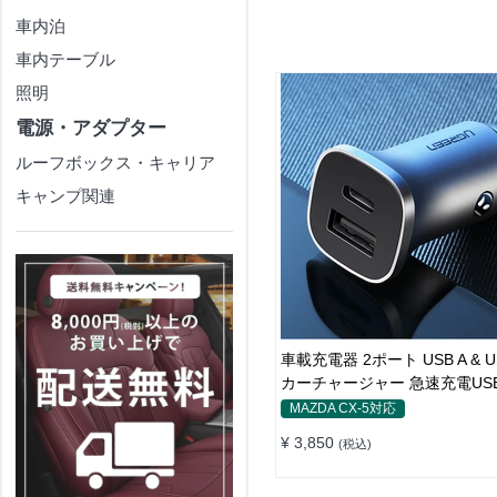
車内泊
車内テーブル
照明
電源・アダプター
ルーフボックス・キャリア
キャンプ関連
車載充電器 2ポート USB A & U
カーチャージャー 急速充電USB 
12V-24V ]
MAZDA CX-5対応
¥ 3,850
(税込)