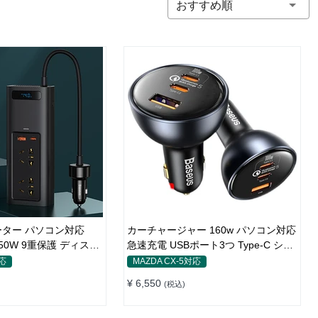
おすすめ順
ター パソコン対応
カーチャージャー 160w パソコン対応
 150W 9重保護 ディスプ
急速充電 USBポート3つ Type-C シガ
タイプ
ーソケット
対応
MAZDA CX-5対応
¥ 6,550
(税込)