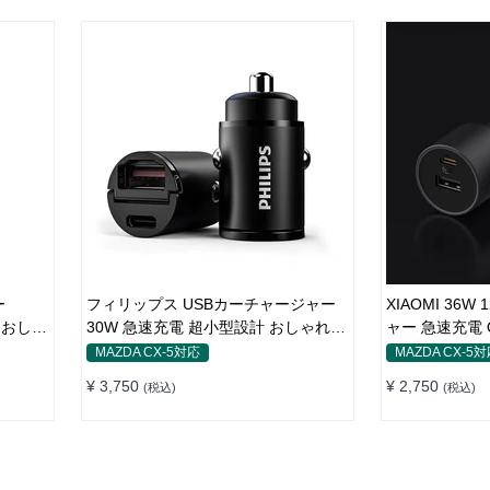
ー
フィリップス USBカーチャージャー
XIAOMI 36
 おしゃ
30W 急速充電 超小型設計 おしゃれ
ャー 急速充電 Q
シガーソケット
パクト 車載充
MAZDA CX-5対応
MAZDA CX-5
¥ 3,750
¥ 2,750
(税込)
(税込)