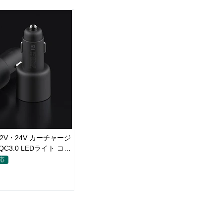
W 12V・24V カーチャージ
C3.0 LEDライト コン
電器
対応