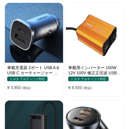
車載充電器 2ポート USB A &
車載用インバーター 150W
USB C カーチャージャー 急
12V 100V 修正正弦波 USBポ
速充電USB [36W 12V-24V ]
ート2口 コンバーター 防災用
トヨタ アルテッツァ対応
トヨタ アルテッツァ対応
品 チャージャー
¥ 3,850
¥ 8,550
(税込)
(税込)