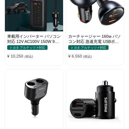
車載用インバーター パソコン
カーチャージャー 160w パソ
対応 12V AC100V 150W 9重
コン対応 急速充電 USBポー
保護 ディスプレイ付き 静音
ト3つ Type-C シガーソケッ
トヨタ アルテッツァ対応
トヨタ アルテッツァ対応
タイプ
ト
¥ 10,250
¥ 6,550
(税込)
(税込)