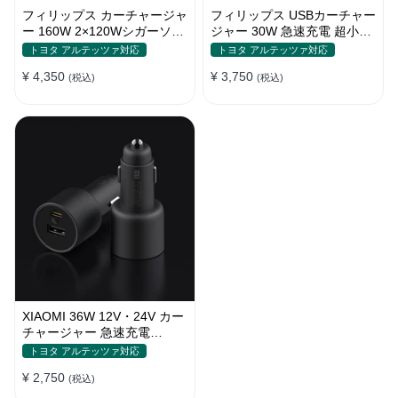
フィリップス カーチャージャ
フィリップス USBカーチャー
ー 160W 2×120Wシガーソケ
ジャー 30W 急速充電 超小型
ット おしゃれ
設計 おしゃれ シガーソケッ
トヨタ アルテッツァ対応
トヨタ アルテッツァ対応
ト
¥ 4,350
¥ 3,750
(税込)
(税込)
XIAOMI 36W 12V・24V カー
チャージャー 急速充電
QC3.0 LEDライト コンパク
トヨタ アルテッツァ対応
ト 車載充電器
¥ 2,750
(税込)