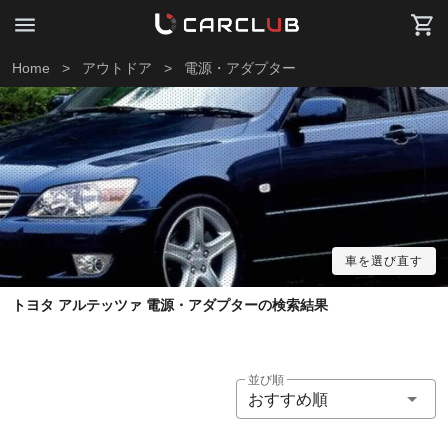
Home
>
アウトドア
>
電源・アダプター
車を選び直す
トヨタ アルテッツァ 電源・アダプターの検索結果
並び順
おすすめ順