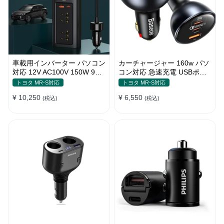
車載用インバーター パソコン
カーチャージャー 160w パソ
対応 12V AC100V 150W 9重
コン対応 急速充電 USBポー
保護 ディスプレイ付き 静音
ト3つ Type-C シガーソケッ
トヨタ MR-S対応
トヨタ MR-S対応
タイプ
ト
¥ 10,250
¥ 6,550
(税込)
(税込)