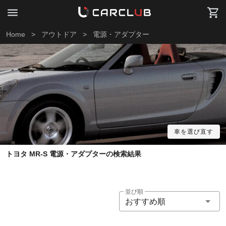
Home
>
アウトドア
>
電源・アダプター
車を選び直す
トヨタ MR-S 電源・アダプターの検索結果
並び順
おすすめ順