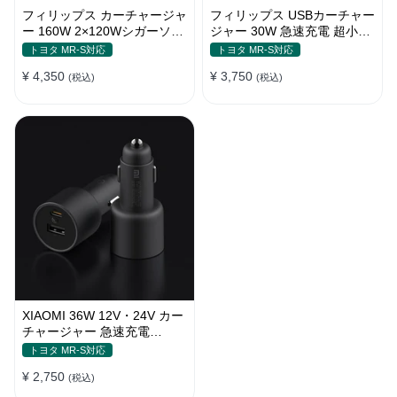
フィリップス カーチャージャ
フィリップス USBカーチャー
ー 160W 2×120Wシガーソケ
ジャー 30W 急速充電 超小型
ット おしゃれ
設計 おしゃれ シガーソケッ
トヨタ MR-S対応
トヨタ MR-S対応
ト
¥ 4,350
¥ 3,750
(税込)
(税込)
XIAOMI 36W 12V・24V カー
チャージャー 急速充電
QC3.0 LEDライト コンパク
トヨタ MR-S対応
ト 車載充電器
¥ 2,750
(税込)