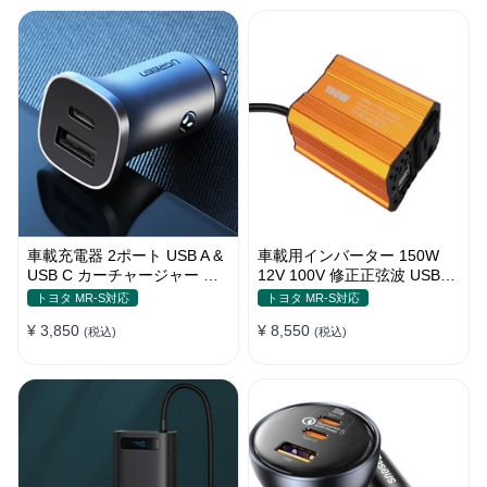
車載充電器 2ポート USB A &
車載用インバーター 150W
USB C カーチャージャー 急
12V 100V 修正正弦波 USBポ
速充電USB [36W 12V-24V ]
ート2口 コンバーター 防災用
トヨタ MR-S対応
トヨタ MR-S対応
品 チャージャー
¥ 3,850
¥ 8,550
(税込)
(税込)