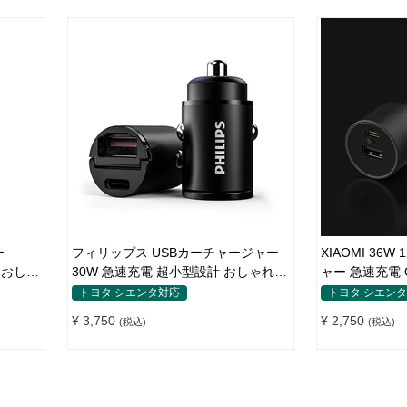
ー
フィリップス USBカーチャージャー
XIAOMI 36
 おしゃ
30W 急速充電 超小型設計 おしゃれ
ャー 急速充電 Q
シガーソケット
パクト 車載充
トヨタ シエンタ対応
トヨタ シエン
¥ 3,750
¥ 2,750
(税込)
(税込)