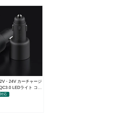
W 12V・24V カーチャージ
C3.0 LEDライト コン
電器
タ対応