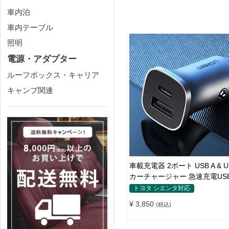
車内泊
車内テーブル
照明
電源・アダプター
ルーフボックス・キャリア
キャンプ関連
車載充電器 2ポート USB A & U
カーチャージャー 急速充電USB 
12V-24V ]
トヨタ シエンタ対応
¥ 3,850
(税込)