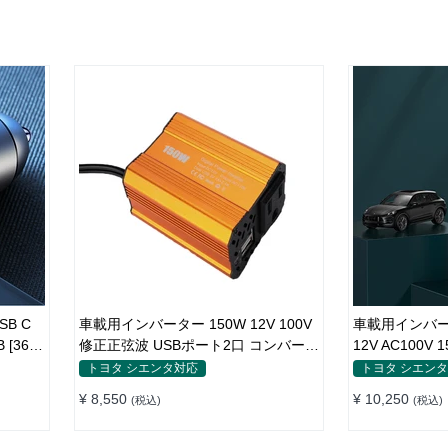
SB C
車載用インバーター 150W 12V 100V
車載用インバー
[36W
修正正弦波 USBポート2口 コンバータ
12V AC100V
ー 防災用品 チャージャー
レイ付き 静音
トヨタ シエンタ対応
トヨタ シエン
¥ 8,550
¥ 10,250
(税込)
(税込)