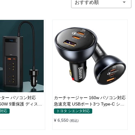
おすすめ順
ター パソコン対応
カーチャージャー 160w パソコン対応
 150W 9重保護 ディスプ
急速充電 USBポート3つ Type-C シガ
タイプ
ーソケット
タ対応
トヨタ シエンタ対応
¥ 6,550
(税込)