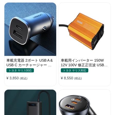
車載充電器 2ポート USB A &
車載用インバーター 150W
USB C カーチャージャー 急
12V 100V 修正正弦波 USBポ
速充電USB [36W 12V-24V ]
ート2口 コンバーター 防災用
トヨタ ヤリス対応
トヨタ ヤリス対応
品 チャージャー
¥ 3,850
¥ 8,550
(税込)
(税込)