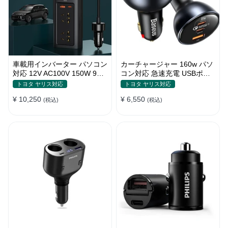
車載用インバーター パソコン
カーチャージャー 160w パソ
対応 12V AC100V 150W 9重
コン対応 急速充電 USBポー
保護 ディスプレイ付き 静音
ト3つ Type-C シガーソケッ
トヨタ ヤリス対応
トヨタ ヤリス対応
タイプ
ト
¥ 10,250
¥ 6,550
(税込)
(税込)