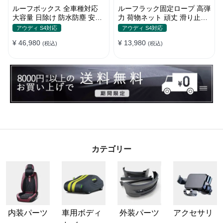
ルーフボックス 全車種対応
ルーフラック固定ロープ 高弾
大容量 日除け 防水防塵 安定
力 荷物ネット 頑丈 滑り止め
耐久 使い便利 折畳式 車用ラ
ストラップ付き ベースキャリ
アウディ S4対応
アウディ S4対応
ゲッジケース
ア
¥ 46,980
¥ 13,980
(税込)
(税込)
カテゴリー
内装パーツ
車用ボディ
外装パーツ
アクセサリ