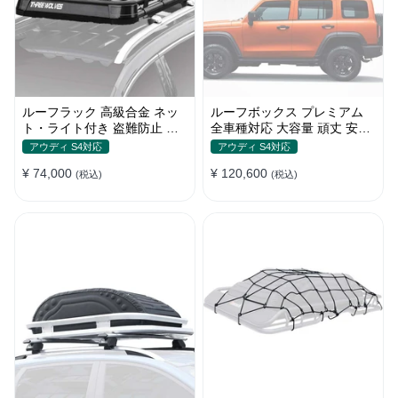
ルーフラック 高級合金 ネッ
ルーフボックス プレミアム
ト・ライト付き 盗難防止 頑
全車種対応 大容量 頑丈 安定
丈 安定 分離式 大容量 ベース
贅沢使い心地 おしゃれ 多色
アウディ S4対応
アウディ S4対応
キャリア
車用ラゲッジケース
¥ 74,000
¥ 120,600
(税込)
(税込)