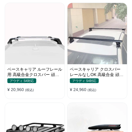
ベースキャリア ルーフレール
ベースキャリア クロスバー
用 高級合金クロスバー 頑丈
レールなしOK 高級合金 頑丈
ロック付き ベースラックセッ
ロック付き ベースラックセッ
アウディ S4対応
アウディ S4対応
ト
ト
¥ 20,960
¥ 24,960
(税込)
(税込)