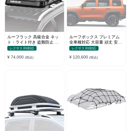
ルーフラック 高級合金 ネッ
ルーフボックス プレミアム
ト・ライト付き 盗難防止 頑
全車種対応 大容量 頑丈 安定
丈 安定 分離式 大容量 ベース
贅沢使い心地 おしゃれ 多色
レクサス RX対応
レクサス RX対応
キャリア
車用ラゲッジケース
¥ 74,000
¥ 120,600
(税込)
(税込)