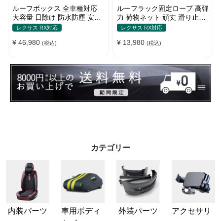
ルーフボックス 全車種対応
ルーフラック固定ロープ 高弾
大容量 日除け 防水防塵 安定
力 荷物ネット 頑丈 滑り止め
耐久 使い便利 折畳式 車用ラ
ストラップ付き ベースキャリ
レクサス RX対応
レクサス RX対応
ゲッジケース
ア
¥ 46,980
¥ 13,980
(税込)
(税込)
カテゴリー
内装パーツ
車用ボディ
外装パーツ
アクセサリ