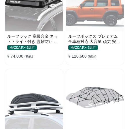
ルーフラック 高級合金 ネッ
ルーフボックス プレミアム
ト・ライト付き 盗難防止 頑
全車種対応 大容量 頑丈 安定
丈 安定 分離式 大容量 ベース
贅沢使い心地 おしゃれ 多色
MAZDA RX-8対応
MAZDA RX-8対応
キャリア
車用ラゲッジケース
¥ 74,000
¥ 120,600
(税込)
(税込)