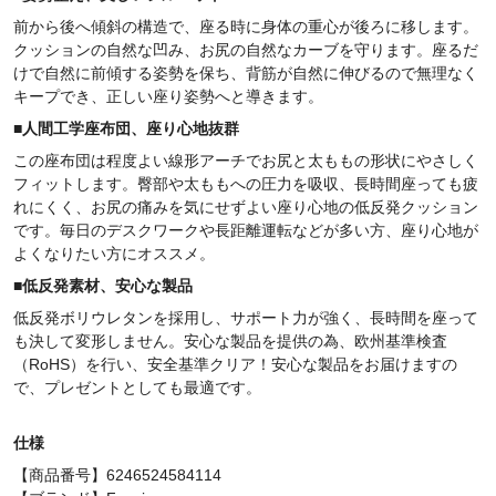
前から後へ傾斜の構造で、座る時に身体の重心が後ろに移します。
クッションの自然な凹み、お尻の自然なカーブを守ります。座るだ
けで自然に前傾する姿勢を保ち、背筋が自然に伸びるので無理なく
キープでき、正しい座り姿勢へと導きます。
■
人間工学座布団、
座り心地抜群
この座布団は程度よい線形アーチでお尻と太ももの形状にやさしく
フィットします。臀部や太ももへの圧力を吸収、長時間座っても疲
れにくく、お尻の痛みを気にせずよい座り心地の低反発クッション
です。毎日のデスクワークや長距離運転などが多い方、座り心地が
よくなりたい方にオススメ。
■
低反発素材、
安心な製品
低反発ボリウレタンを採用し、サポート力が強く、長時間を座って
も決して変形しません。安心な製品を提供の為、欧州基準検査
（
RoHS
）を行い、安全基準クリア！安心な製品をお届けますの
で、プレゼントとしても最適です。
仕様
【商品番号】6246524584114