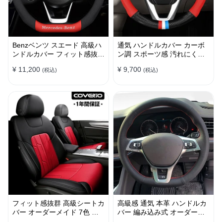
Benzベンツ スエード 高級ハ
通気 ハンドルカバー カーボ
ンドルカバー フィット感抜群
ン調 スポーツ感 汚れにくい
おしゃれ 操作性向上 四季
滑り止め かっこいい 取り付
¥ 11,200
¥ 9,700
(税込)
(税込)
38CM
け簡単 38CM
フィット感抜群 高級シートカ
高級感 通気 本革 ハンドルカ
バー オーダーメイド 7色 防
バー 編み込み式 オーダーメ
水レザー おしゃれ 全席セッ
イド 握り感抜群 操作性アッ