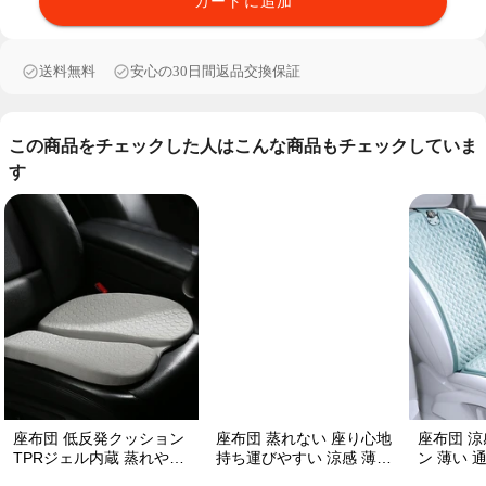
カートに追加
送料無料
安心の30日間返品交換保証
この商品をチェックした人はこんな商品もチェックしていま
す
座布団 低反発クッション
座布団 蒸れない 座り心地
座布団 涼
TPRジェル内蔵 蒸れやす
持ち運びやすい 涼感 薄い
ン 薄い 
い方にお勧め おしり 熱い
TPRジェル内蔵 多用途
クッション