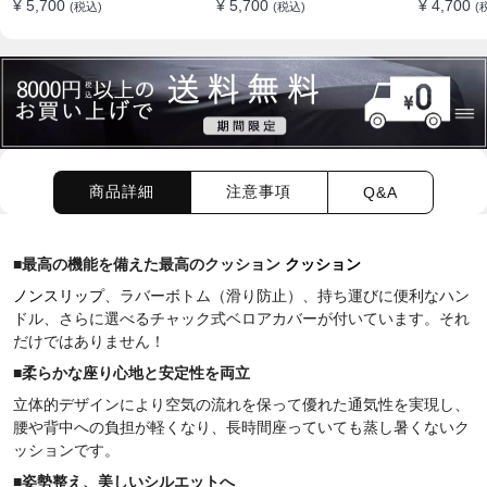
¥ 5,700
¥ 5,700
¥ 4,700
(税込)
(税込)
(
すめ
商品詳細
注意事項
Q&A
■
最高の機能を備えた最高のクッション
クッション
ノンスリップ
、ラバーボトム（滑り防止）、持ち運びに便利なハン
ドル、さらに選べるチャック式ベロアカバーが付い
ています。それ
だけではありません！
■
柔らかな座り心地と安定性を両立
立体的デザインにより空気の流れを保って優れた通気性を実現し、
腰や背中への負担が軽くなり、長時間座っていても蒸し暑くないク
ッションです。
■
姿勢整え、
美しいシルエットへ