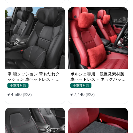
車 腰クッション 背もたれク
ポルシェ専用 低反発素材製
ッション 車ヘッドレスト ネ
車ヘッドレスト ネックパッド
ックパッド 低反発 ファッシ
洗濯可 調節可能 車用腰枕 ネ
全車種対応
全車種対応
ョン 長時間運転頚椎 腰サポ
ックパッド 通気設計 首枕 取
¥ 4,580
¥ 7,440
ート 通気性 調節可能
(税込)
り付け簡単
(税込)