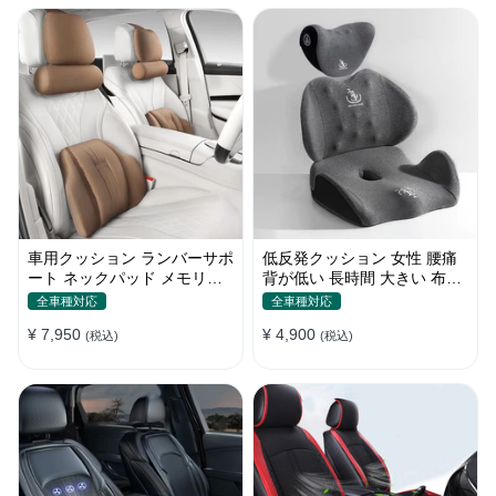
車用クッション ランバーサポ
低反発クッション 女性 腰痛
ート ネックパッド メモリー
背が低い 長時間 大きい 布団
フォーム 疲労回復
おしゃれ 運転 疲労回復
全車種対応
全車種対応
¥ 7,950
¥ 4,900
(税込)
(税込)