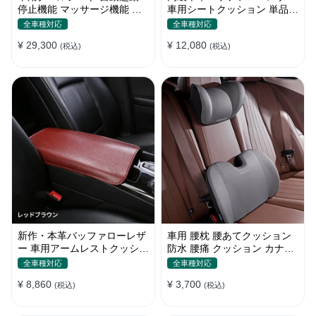
停止機能 マッサージ機能 通
車用シートクッション 単品・
気性 滑り止め 猛暑対策 取付
3点セット
全車種対応
全車種対応
簡単
¥ 29,300
¥ 12,080
(税込)
(税込)
新作・本革バッファローレザ
車用 腰枕 腰あてクッション
ー 車用アームレストクッショ
防水 腰痛 クッション カナロ
ン セダン・SUV対応 高級牛
ア ドライブ 腰当て 腰痛対策
全車種対応
全車種対応
革アームレストパッド
ウェットスーツ素材 腰サポー
¥ 8,860
¥ 3,700
(税込)
ト
(税込)