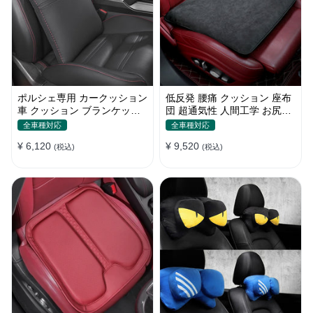
ポルシェ専用 カークッション
低反発 腰痛 クッション 座布
車 クッション ブランケット
団 超通気性 人間工学 お尻ク
最新型 低反発 運転 通気性 健
ッション 骨盤サポート 蒸れ
全車種対応
全車種対応
康 Porsche カレラ 911 ボク
ない通気性 使用場所多種
¥ 6,120
¥ 9,520
スター ケイマン カイエン マ
(税込)
(税込)
カン パナメーラ等に適用 車
用