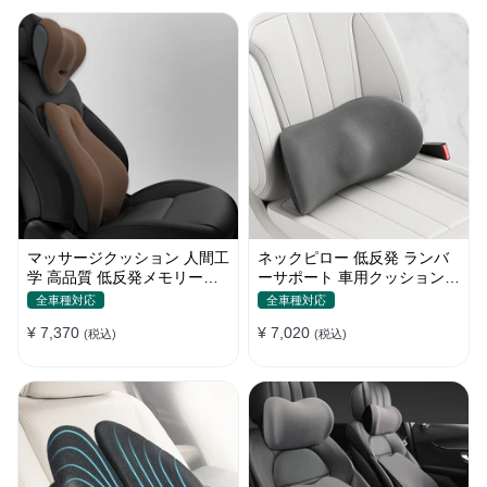
マッサージクッション 人間工
ネックピロー 低反発 ランバ
学 高品質 低反発メモリーフ
ーサポート 車用クッション
ォーム 疲労回復 車用
水洗い可能 メモリーフォー
全車種対応
全車種対応
ム 腰
¥ 7,370
¥ 7,020
(税込)
(税込)