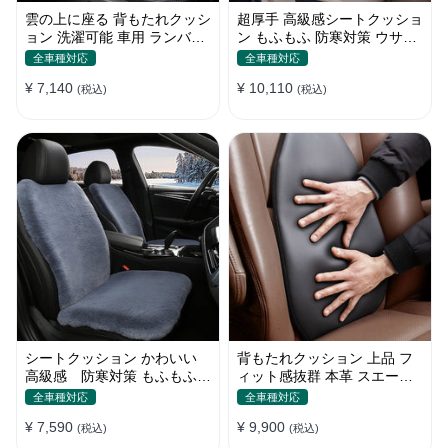
雲の上に座る 背もたれクッシ
超厚手 高級感シートクッショ
ョン 洗濯可能 車用 ランバー
ン もふもふ 防寒対策 ウサギ
サポート 車通勤運転 長距離
の毛 暖かい 車用 冬保温
全車種対応
全車種対応
ドライブ
¥ 7,140
¥ 10,110
(税込)
(税込)
シートクッション かわいい
背もたれクッション 上品 フ
高級感 防寒対策 もふもふ
ィット感抜群 本革 スエード
ウサギ 暖かい 車用 冬保温
リネン おしゃれ 腰痛 空気
全車種対応
全車種対応
¥ 7,590
¥ 9,900
(税込)
(税込)