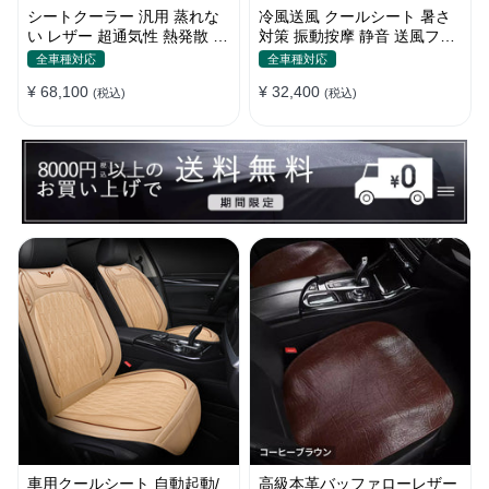
シートクーラー 汎用 蒸れな
冷風送風 クールシート 暑さ
い レザー 超通気性 熱発散 5
対策 振動按摩 静音 送風ファ
段階風量 涼しい 冷却 夏 四季
ン 簡単装着 ベルト式 メッシ
全車種対応
全車種対応
通用
ュ
¥ 68,100
¥ 32,400
(税込)
(税込)
車用クールシート 自動起動/
高級本革バッファローレザー