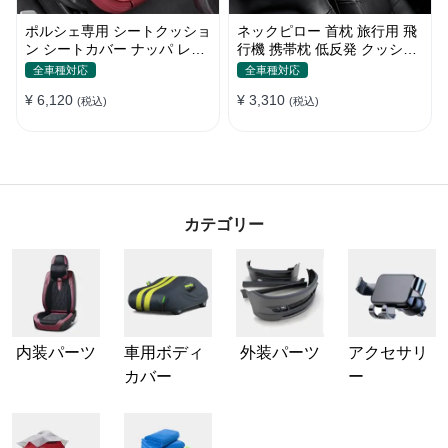
ポルシェ専用 シートクッショ
ネックピロー 首枕 旅行用 飛
ン シートカバー ナッパ レザ
行機 携帯枕 低反発 クッショ
ー 滑り止め クッション マッ
ン運転 車内 頸椎サポート 車
全車種対応
全車種対応
ト アイスシルク スエード 通
中泊 人間工学設計
¥ 6,120
¥ 3,310
気性 車用 低反発 カーシート
(税込)
(税込)
座布団 後部座席 オフィス シ
ートカバー
カテゴリー
内装パーツ
車用ボディ
外装パーツ
アクセサリ
カバー
ー