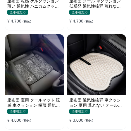
座布団 涼感 ゲルクッション
座布団 クール 車クッション
薄い 通気性 ハニカムクッシ
低反発 通気性抜群 蒸れない
ョン 四季通用 おすすめ
滑り止め おすすめ
全車種対応
全車種対応
¥ 4,700
¥ 4,700
(税込)
(税込)
座布団 夏用 クールマット 涼
座布団 通気性抜群 車クッシ
感 車クッション 極薄 通気性
ョン 夏用 蒸れない オールシ
丸洗いOK すずしい
ーズン おしゃれ
全車種対応
全車種対応
¥ 4,800
¥ 3,000
(税込)
(税込)