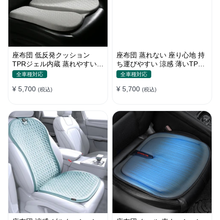
座布団 低反発クッション
座布団 蒸れない 座り心地 持
TPRジェル内蔵 蒸れやすい方
ち運びやすい 涼感 薄いTPR
にお勧め おしり 熱い
ジェル内蔵 多用途
全車種対応
全車種対応
¥ 5,700
¥ 5,700
(税込)
(税込)