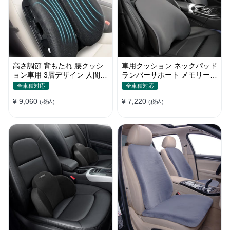
高さ調節 背もたれ 腰クッシ
車用クッション ネックパッド
ョン車用 3層デザイン 人間工
ランバーサポート メモリーフ
学デザイン 姿勢サポート
ォーム 姿勢 人間工学 疲労回
全車種対応
全車種対応
復
¥ 9,060
¥ 7,220
(税込)
(税込)