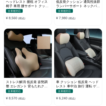
ヘッドレスト 腰枕 オフィス
低反発クッション 通気性抜群
椅子 車用 腰サポート クッシ
ランバーサポート ネックパッ
ョン 取付バンド
ド 背もたれ 車用 おしゃれ
全車種対応
全車種対応
¥ 8,560
¥ 7,980
(税込)
(税込)
ストレス解消 低反発 姿勢調
車 クッション 低反発 ヘッド
整 エレガント 背もたれクッ
レスト 車中泊 旅行 運転 ゲー
ション メモリ綿 車 高品質 四
ミングチェア 頚椎サポート
全車種対応
全車種対応
季汎用
ネックピロー 高級感
¥ 8,570
¥ 6,240
(税込)
(税込)