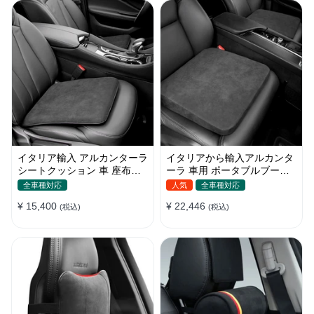
イタリア輸入 アルカンターラ
イタリアから輸入アルカンタ
シートクッション 車 座布団
ーラ 車用 ポータブルブース
記憶フォーム 通気性抜群
ターシート 防寒
全車種対応
人気
全車種対応
¥ 15,400
¥ 22,446
(税込)
(税込)