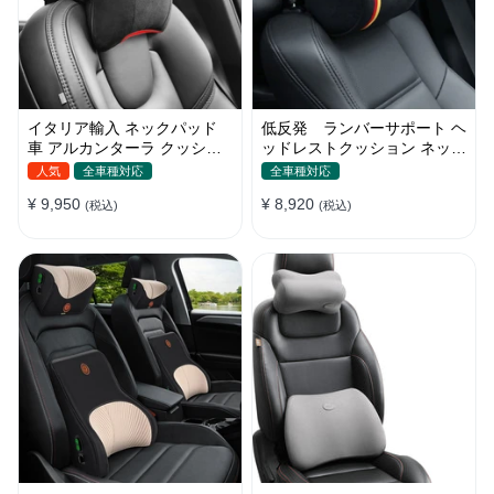
イタリア輸入 ネックパッド
低反発 ランバーサポート ヘ
車 アルカンターラ クッショ
ッドレストクッション ネック
ン 低反発 ネックピロー ドラ
パッド 首 車 アルカンターラ
人気
全車種対応
全車種対応
イブ
¥ 9,950
¥ 8,920
(税込)
(税込)