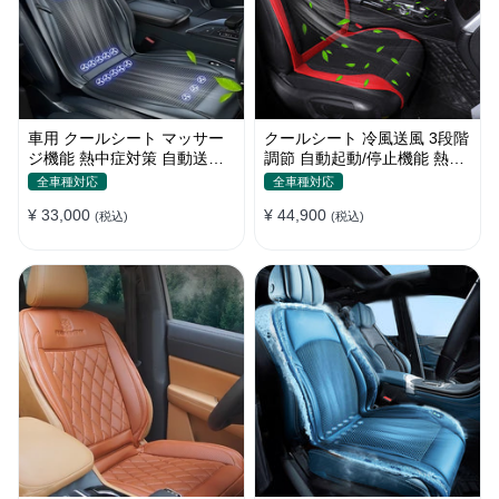
車用 クールシート マッサー
クールシート 冷風送風 3段階
ジ機能 熱中症対策 自動送風/
調節 自動起動/停止機能 熱中
停止機能 24個強力ファン 取
症対策 夏 暑さ対策 取付簡単
全車種対応
全車種対応
付簡単
¥ 33,000
¥ 44,900
(税込)
(税込)