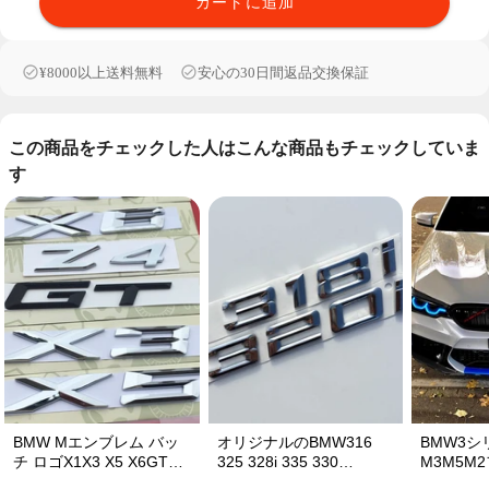
カートに追加
¥8000以上送料無料
安心の30日間返品交換保証
この商品をチェックした人はこんな商品もチェックしていま
す
BMW Mエンブレム バッ
オリジナルのBMW316
BMW3シ
チ ロゴX1X3 X5 X6GTワ
325 328i 335 330
M3M5M
ードマークGTシリーズX
320iBMW車のラベルステ
ーステッ