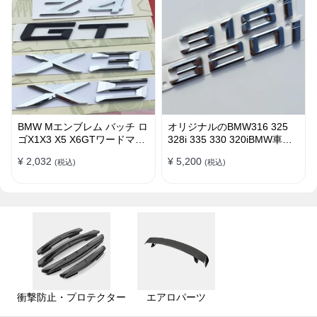
BMW Mエンブレム バッチ ロ
オリジナルのBMW316 325
ゴX1X3 X5 X6GTワードマー
328i 335 330 320iBMW車の
クGTシリーズXシリーズリア
ラベルステッカー エンブレム
¥ 2,032
¥ 5,200
(税込)
(税込)
ラベルBMWリアラベル
バッチ ロゴ
衝撃防止・プロテクター
エアロパーツ