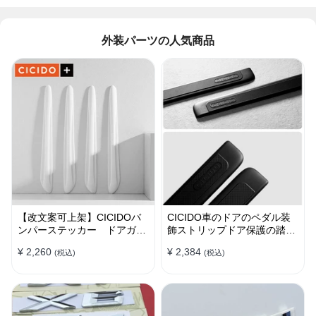
外装パーツの人気商品
【改文案可上架】CICIDOバ
CICIDO車のドアのペダル装
ンパーステッカー ドアガー
飾ストリップドア保護の踏み
ド 衝突防止プロテクター 耐
つけ防止
¥ 2,260
¥ 2,384
(税込)
(税込)
スクラッチ シリカゲル