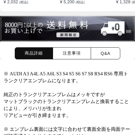
¥ 2,032
¥ 5,200
¥ 1,328
(税込)
(税込)
(
シリーズリアラベルBMW
ッカー エンブレム バッチ
カバー修
リアラベル
ロゴ
テッカー
商品詳細
注意事項
Q&A
※
AUDI A3 A4L A5 A6L S3 S4 S5 S6 S7 S8 RS4 RS6 専用ト
ランクリアエンブレムになります。
純正のトランクリアエンブレムはメッキですが
マットブラックのトランクリアエンブレムと換装すること
により、メリハリが生まれ
リアビューが引き締まります。
※
エンブレム
裏面には文字に合わせて裏面全面を両面テー