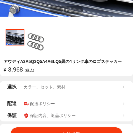
1
/
2
アウディA3A5Q3Q5A4A6LQ5黒の4リング車のロゴステッカー
3,968
¥
(税込)
選択
カラー、セット、素材
配達
配送ポリシー
保証
保証内容、返品ポリシー