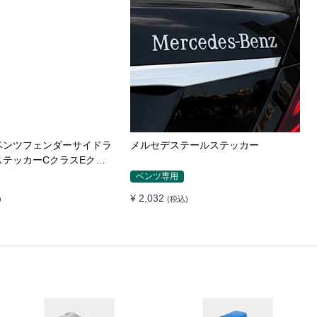
W316 325 328i 335
BMW3シリーズ5シリーズM3M5M2フ
iBMW車のラベルステッカー
ロントバンパーステッカースクラッチ
バッチ ロゴ
カバー修正M標準装飾ステッカー
BMW専用
¥ 1,328
)
(税込)