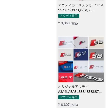
アウディカーステッカーS3S4
S5 S6 SQ3 SQ5 SQ7
RS3RS4修正セルラーネット
アウディ専用
ワークカーロゴ
¥ 3,968
(税込)
オリジナルアウディ
A3A4LA5A6LS3S4S5S6S7S8RS
テールスタンダードリアカー
アウディ専用
スタンダードトランクワード
¥ 6,607
(税込)
マーク