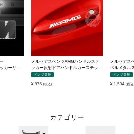
ル装飾ストリ
BMW Mエンブレム バッチ ロゴX1X3
オリジナルのBM
防止
X5 X6GTワードマークGTシリーズX
330 320
シリーズリアラベルBMWリアラベル
エンブレム 
BMW専用
BMW専用
¥ 2,032
¥ 5,200
(税込)
(税込
カテゴリー