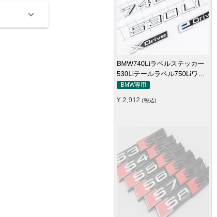
BMW740Liラベルステッカー
530Liテールラベル750Liワー
ドラベルXdriveラベル
BMW専用
525528730Liラベル
¥ 2,912
(税込)