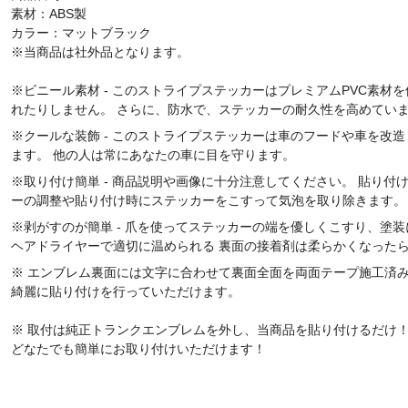
素材：ABS製
カラー：マットブラック
※当商品は社外品となります。
※ビニール素材 - このストライプステッカーはプレミアムPVC素
れたりしません。 さらに、防水で、ステッカーの耐久性を高めてい
※クールな装飾 - このストライプステッカーは車のフードや車を改
ます。 他の人は常にあなたの車に目を守ります。
※取り付け簡単 - 商品説明や画像に十分注意してください。 貼り
ーの調整や貼り付け時にステッカーをこすって気泡を取り除きます。
※剥がすのが簡単 - 爪を使ってステッカーの端を優しくこすり、塗
ヘアドライヤーで適切に温められる 裏面の接着剤は柔らかくなった
※ エンブレム裏面には文字に合わせて裏面全面を両面テープ施工済
綺麗に貼り付けを行っていただけます。
※ 取付は純正トランクエンブレムを外し、当商品を貼り付けるだけ
どなたでも簡単にお取り付けいただけます！