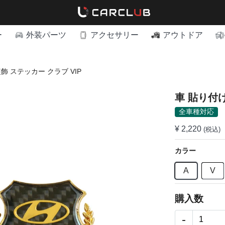
ー
外装パーツ
アクセサリー
アウトドア
飾 ステッカー クラブ VIP
車 貼り付け
全車種対応
¥ 2,220
(税込)
カラー
A
V
購入数
-