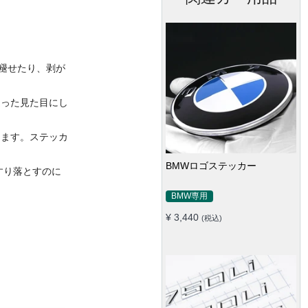
色褪せたり、剥が
違った見た目にし
ります。ステッカ
BMWロゴステッカー
すり落とすのに
BMW専用
¥ 3,440
(税込)