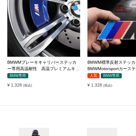
【改文案可上架】CICIDOバンパース
CICIDO車のドアのペダ
テッカー ドアガード 衝突防止プロ
ップドア保護の踏みつけ
テクター 耐スクラッチ シリカゲル
人気
全車種対応
全車種対応
¥ 2,260
¥ 2,384
(税込)
(税込)