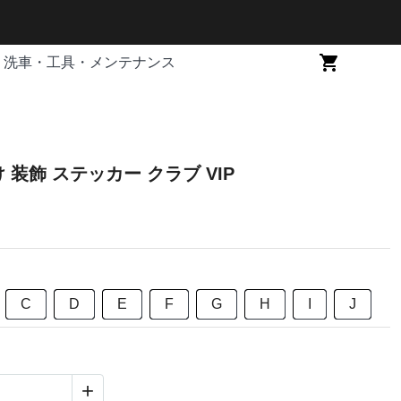
洗車・工具・メンテナンス
 装飾 ステッカー クラブ VIP
C
D
E
F
G
H
I
J
+