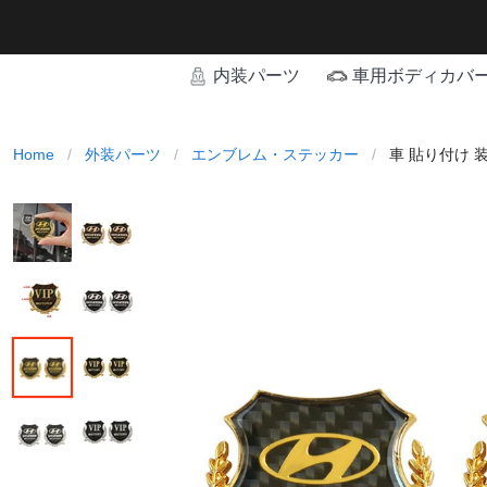
内装パーツ
車用ボディカバ
Home
/
外装パーツ
/
エンブレム・ステッカー
/
車 貼り付け 装