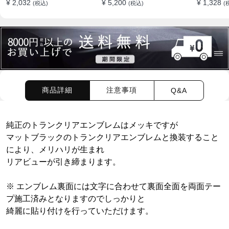
¥ 2,032
¥ 5,200
¥ 1,328
(税込)
(税込)
(
シリーズリアラベルBMW
ッカー エンブレム バッチ
カバー修
リアラベル
ロゴ
テッカー
商品詳細
注意事項
Q&A
純正のトランクリアエンブレムはメッキですが
マットブラックのトランクリアエンブレムと換装すること
により、メリハリが生まれ
リアビューが引き締まります。
※
エンブレム
裏面には文字に合わせて裏面全面を両面テー
プ施工済みとなりますのでしっかりと
綺麗に貼り付けを行っていただけます。