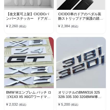
【改文案可上架】CICIDOバ
CICIDO車のドアのペダル装
ンパーステッカー ドアガー
飾ストリップドア保護の踏み
ド 衝突防止プロテクター 耐
つけ防止
¥ 2,260
¥ 2,384
(税込)
(税込)
スクラッチ シリカゲル
BMW Mエンブレム バッチ ロ
オリジナルのBMW316 325
ゴX1X3 X5 X6GTワードマー
328i 335 330 320iBMW車の
クGTシリーズXシリーズリア
ラベルステッカー エンブレム
¥ 2,032
¥ 5,200
(税込)
(税込)
ラベルBMWリアラベル
バッチ ロゴ