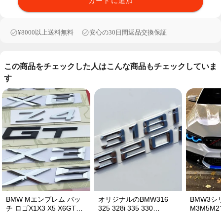
カートに追加
¥8000以上送料無料
安心の30日間返品交換保証
この商品をチェックした人はこんな商品もチェックしていま
す
BMW Mエンブレム バッ
オリジナルのBMW316
BMW3シ
チ ロゴX1X3 X5 X6GTワ
325 328i 335 330
M3M5M
ードマークGTシリーズX
320iBMW車のラベルステ
ーステッ