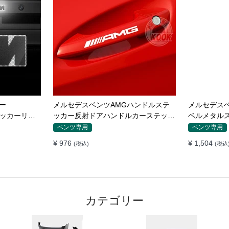
ー
メルセデスベンツAMGハンドルステ
メルセデス
ステッカーリア
ッカー反射ドアハンドルカーステッカ
ベルメタル
準ステッカー
ー
スGLAGLE 
ベンツ専用
ベンツ専用
¥ 976
¥ 1,504
(税込)
(税込
カテゴリー