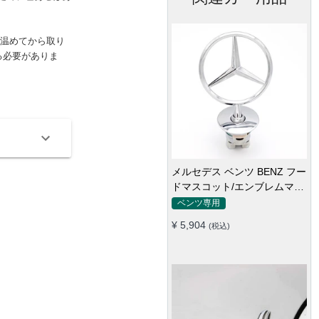
温めてから取り
る必要がありま
BMWロゴステッカー
BMW専用
¥ 3,440
(税込)