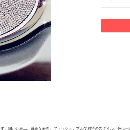
います。細かい細工、繊細な表面、ファッショナブルで独特のスタイル。色は一