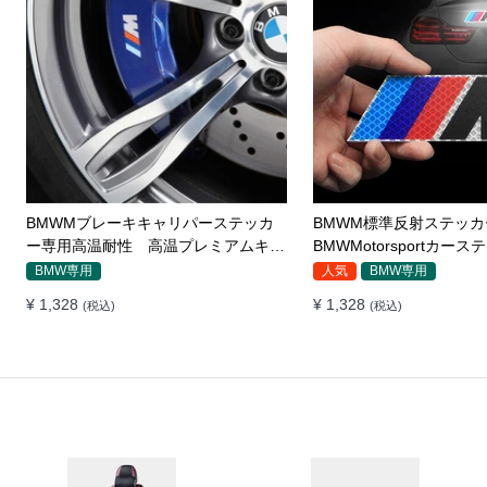
BMWMブレーキキャリパーステッカ
BMWM標準反射ステッカ
ー専用高温耐性 高温プレミアムキャ
BMWMotorsportカー
ストビニール
テールロゴ修正サイド標
BMW専用
人気
BMW専用
¥ 1,328
¥ 1,328
(税込)
(税込)