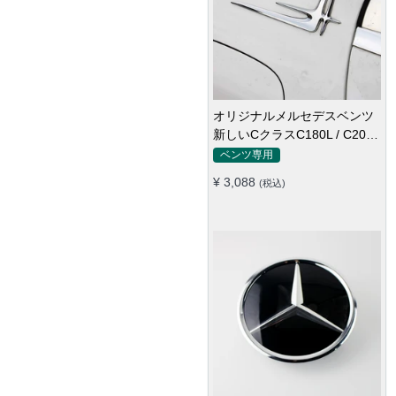
BMW740Liラベルステッカー
530Liテールラベル750Liワー
ドラベルXdriveラベル
BMW専用
525528730Liラベル
¥ 2,912
(税込)