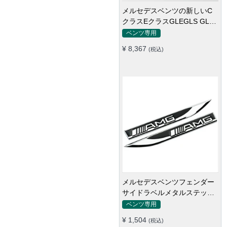
アウディカーステッカーS3S4
S5 S6 SQ3 SQ5 SQ7
RS3RS4修正セルラーネット
アウディ専用
ワークカーロゴ
¥ 3,968
(税込)
オリジナルアウディ
A3A4LA5A6LS3S4S5S6S7S8RS
テールスタンダードリアカー
アウディ専用
スタンダードトランクワード
¥ 6,607
(税込)
マーク