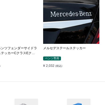
ベンツフェンダーサイドラ
メルセデステールステッカー
ステッカーCクラスEクラ
CLAGLKAMG外装
ベンツ専用
¥ 2,032
)
(税込)