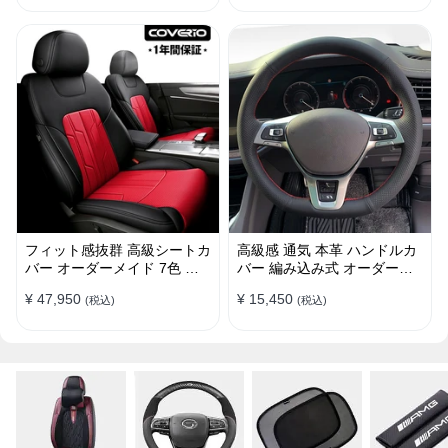
フィット感抜群 高級シートカ
高級感 通気 本革 ハンドルカ
バー オーダーメイド 7色 防
バー 編み込み式 オーダーメ
水レザー おしゃれ 全席セッ
イド 握り感抜群 操作性アッ
¥ 47,950
¥ 15,450
(税込)
(税込)
ト
プ