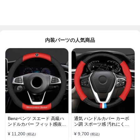
内装パーツの人気商品
Benzベンツ スエード 高級ハ
通気 ハンドルカバー カーボ
ンドルカバー フィット感抜群
ン調 スポーツ感 汚れにくい
おしゃれ 操作性向上 四季
滑り止め かっこいい 取り付
¥ 11,200
¥ 9,700
(税込)
(税込)
38CM
け簡単 38CM