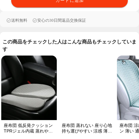
カートに追加
送料無料
安心の30日間返品交換保証
この商品をチェックした人はこんな商品もチェックしていま
す
座布団 低反発クッション
座布団 蒸れない 座り心地
座布団 涼
TPRジェル内蔵 蒸れやす
持ち運びやすい 涼感 薄い
ン 薄い 
い方にお勧め おしり 熱い
TPRジェル内蔵 多用途
クッション