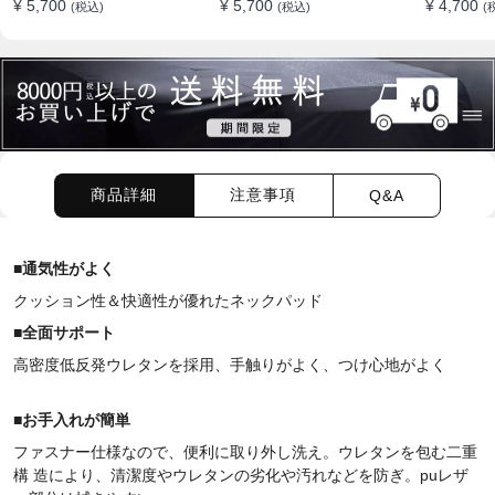
¥ 5,700
¥ 5,700
¥ 4,700
(税込)
(税込)
(
すめ
商品詳細
注意事項
Q&A
■
通気性がよく
クッション性＆快適性が優れたネックパッド
■
全面サポート
高密度低反発ウレタンを採用、手触りがよく、つけ心地がよく
■
お手入れが簡単
ファスナー仕様なので、便利に取り外し洗え。ウレタンを包む二重
構 造により、清潔度やウレタンの劣化や汚れなどを防ぎ。puレザ