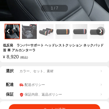
1
/
7
低反発 ランバーサポート ヘッドレストクッション ネックパッド
首 車 アルカンターラ
8,920
¥
(税込)
選択
カラー、セット、素材
配達
配送ポリシー
保証
保証内容、返品ポリシー