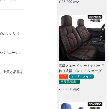
¥ 98,200
(税込)
めたいという
ーバリエーショ
高級スエード シートカバー 手
触り抜群 プレミアム オーダー
。上質と品格を
メイド 防水防汚 全席セット
人気
オーダーメイド
車種専用設計
¥ 59,850
(税込)