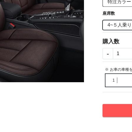
特注カラー
座席数
4~５人乗
購入数
-
※ お車の車種
1