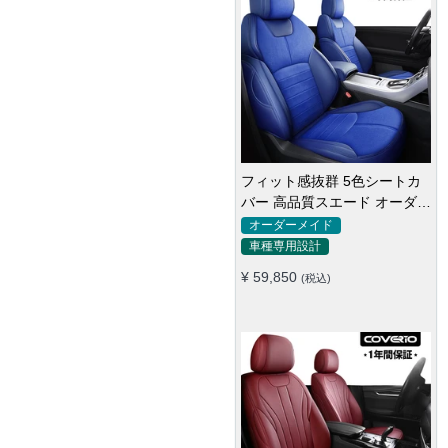
フィット感抜群 5色シートカ
バー 高品質スエード オーダー
メイド 防汚防水 耐久性
オーダーメイド
車種専用設計
¥ 59,850
(税込)