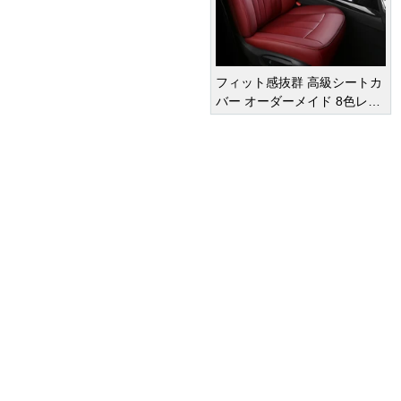
フィット感抜群 高級シートカ
バー オーダーメイド 8色レザ
ー 撥水・防水加工 全席セット
オーダーメイド
車種専用設計
¥ 47,950
(税込)