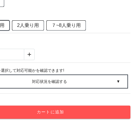
り用
2人乗り用
７~8人乗り用
+
を選択して対応可能かを確認できます!
対応状況を確認する
▼
カートに追加