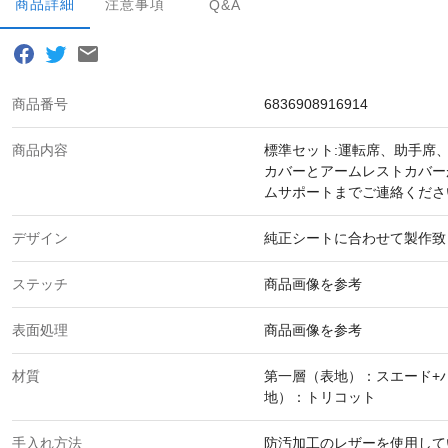
商品詳細
注意事項
Q&A
商品番号
6836908916914
商品内容
標準セット:運転席、助手席
カバーとアームレストカバー
ムサポートまでご連絡くださ
デザイン
純正シートに合わせて製作致
ステッチ
商品画像を参考
表面処理
商品画像を参考
材質
第一層（表地）：スエード+
地）：トリコット
手入れ方法
防汚加工のレザーを使用して