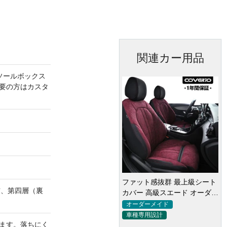
関連カー用品
ソールボックス
要の方はカスタ
ファット感抜群 最上級シート
布、第四層（裏
カバー 高級スエード オーダー
メイド防水仕様 全席セット
オーダーメイド
車種専用設計
ます。落ちにく