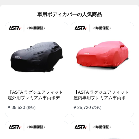
車用ボディカバーの人気商品
【ASTA ラグジュアフィット
【ASTA ラグジュアフィット
屋外用プレミアム車両ボディ
屋内専用プレミアム車両ボデ
カバー】PUレザー製 オーダ
ィカバー】オーダーメイド 最
¥ 35,520
¥ 25,720
(税込)
(税込)
ーメイド 高級感 裏起毛車カ
高級生地 柔かい 裏起毛車カ
バー 強風対策
バー