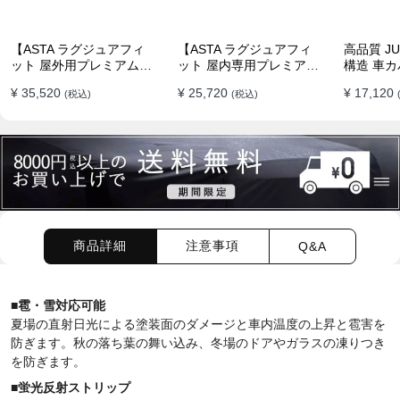
【ASTA ラグジュアフィ
【ASTA ラグジュアフィ
高品質 JU
ット 屋外用プレミアム車
ット 屋内専用プレミアム
構造 車カ
両ボディカバー】PUレザ
車両ボディカバー】オー
イド 台風
¥ 35,520
¥ 25,720
¥ 17,120
(税込)
(税込)
ー製 オーダーメイド 高級
ダーメイド 最高級生地 柔
水 耐久性
感 裏起毛車カバー 強風対
かい 裏起毛車カバー
策
商品詳細
注意事項
Q&A
■
雹・雪
対応可能
夏場の直射日光による塗装面のダメージと車内温度の上昇と雹害を
防ぎます。秋の落ち葉の舞い込み、冬場のドアやガラスの凍りつき
を防ぎます。
■蛍光反射ストリップ