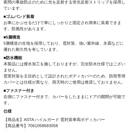
夜間の事故防止のために光を反射する蛍光反射ストリップを採用し
ています。
■ゴムバンド装着
お車にかぶせるだけで車にしっかりと固定され簡単に装着できま
す。防風性があります。
■5層構造
5層構造の生地を採用しており、雹対策、強い紫外線、氷霜などに
優れた耐久性を有しています。
■防水機能
本製品には撥水加工を施しておりますが、完全防水仕様ではござい
ません。
雹害対策を主目的として設計されたボディカバーのため、防雨専用
カバーとは仕様が異なり、雨天時のご使用は推奨しておりません。
■ファスナー付き
右側にファスナー付きで、カバーをしたままにドアの開閉が可能で
す。
仕様
【商品名】ASTA ハイルガード 雹対策車両ボディカバー
【商品番号】7061058683058