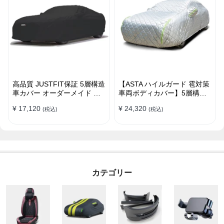
高品質 JUSTFIT保証 5層構造
【ASTA ハイルガード 雹対策
車カバー オーダーメイド 台
車両ボディカバー】5層構造
風対策 裏起毛 防水 耐久性 傷
厚手 オーダーメイド 凍結防
¥ 17,120
¥ 24,320
(税込)
(税込)
保護
止 防雪防風 極厚 防風ロープ
付きボディカバー
カテゴリー