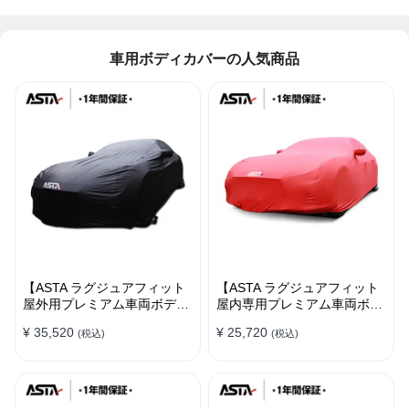
車用ボディカバーの人気商品
【ASTA ラグジュアフィット
【ASTA ラグジュアフィット
屋外用プレミアム車両ボディ
屋内専用プレミアム車両ボデ
カバー】PUレザー製 オーダ
ィカバー】オーダーメイド 最
¥ 35,520
¥ 25,720
(税込)
(税込)
ーメイド 高級感 裏起毛車カ
高級生地 柔かい 裏起毛車カ
バー 強風対策
バー