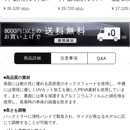
両ボディカバー】PUレザ
車両ボディカバー】オー
イド 台風
¥ 35,520
¥ 25,720
¥ 17,120
(税込)
(税込)
ー製 オーダーメイド 高級
ダーメイド 最高級生地 柔
水 耐久性
感 裏起毛車カバー 強風対
かい 裏起毛車カバー
策
商品詳細
注意事項
Q&A
■高品質の素材
表面には耐久性に優れる高密度のオックスフォードを使用し、中層
には環境に優しくUVカット加工を施したPEVA素材を使用していま
す。また、裏面には車を保護するアルミニウムフィルムと綿生地を
使用し、装着時の車体の損傷を防ぎます。
■長さを調整
バックミラーに弾性バンドで製造され、サイズが異なるモデルに応
じて調整することが可能です。