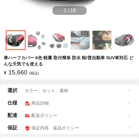
1
/
18
車ハーフカバー 6色 軽量 取付簡単 防水 軽/普自動車 SUV車対応 ど
んな天気でも使える
15,660
¥
(税込)
選択
カラー、セット、素材
仕様
商品詳細
配達
配送ポリシー
保証
保証内容、返品ポリシー