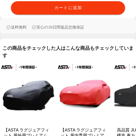
カートに追加
送料無料
安心の30日間返品交換保証
この商品をチェックした人はこんな商品もチェックしていま
す
【ASTA ラグジュアフィ
【ASTA ラグジュアフィ
高品質 JU
ット 屋外用プレミアム車
ット 屋内専用プレミアム
構造 車カ