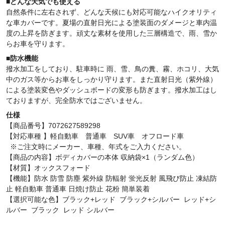
■どんな天気でも使える
自然条件に左右されず、どんな天候にも対応可能なハイクオリティ
な車カバーです。夏場の直射日光による塗装面のダメージと車内温
度の上昇を防ぎます。頑丈な素材を使用した三層構造で、雨、雪か
らお車を守ります。
■防水機能
撥水加工をしており、駐車時に 雨、雪、鳥の糞、霧、ホコリ、大気
中のガス等からお車をしっかり守ります。また直射日光（紫外線）
による塗装変色やダッシュボードの変形も防ぎます。撥水加工はし
ておりますが、完全防水ではございません。
仕様
【商品番号】7072627589298
【対応車種 】軽自動車 普通車 SUV車 オフロード車
※ご注文時にメーカー、車種、年式をご入力ください。
【商品の内容】ボディカバーの本体
収納袋
×1（ランダム色）
【材質】オックスフォード
【機能】防水 防雪 防塵 紫外線 防輻射 蛍光反射 風飛び防止 凍結防
止 軽自動車 普通車 日焼け防止 花粉 簡単装着
【選択可能な色】
ブラック+レッド
ブラック+シルバー レッド+シ
ルバー ブラック レッド シルバー