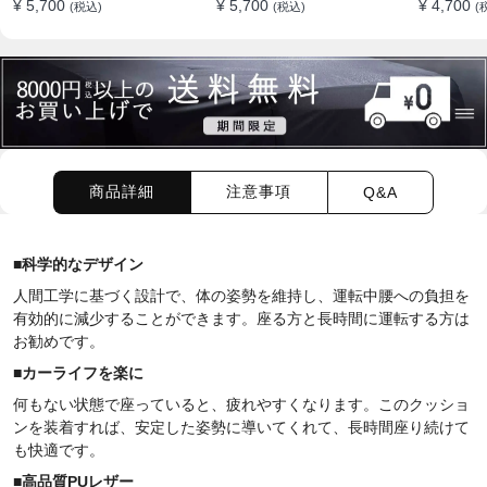
¥ 5,700
¥ 5,700
¥ 4,700
(税込)
(税込)
(
すめ
商品詳細
注意事項
Q&A
■科学的なデザイン
人間工学に基づく設計で、体の姿勢を維持し、運転中腰への負担を
有効的に減少することができます。座る方と長時間に運転する方は
お勧めです。
■
カーライフを楽に
何もない状態で座っていると、疲れやすくなります。このクッショ
ンを装着すれば、安定した姿勢に導いてくれて、長時間座り続けて
も快適です。
■
高品質PUレザー