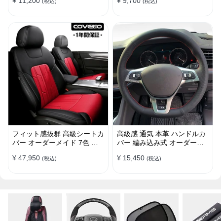
¥ 11,200
¥ 9,700
(税込)
(税込)
38CM
け簡単 38CM
フィット感抜群 高級シートカ
高級感 通気 本革 ハンドルカ
バー オーダーメイド 7色 防
バー 編み込み式 オーダーメ
水レザー おしゃれ 全席セッ
イド 握り感抜群 操作性アッ
¥ 47,950
¥ 15,450
(税込)
(税込)
ト
プ