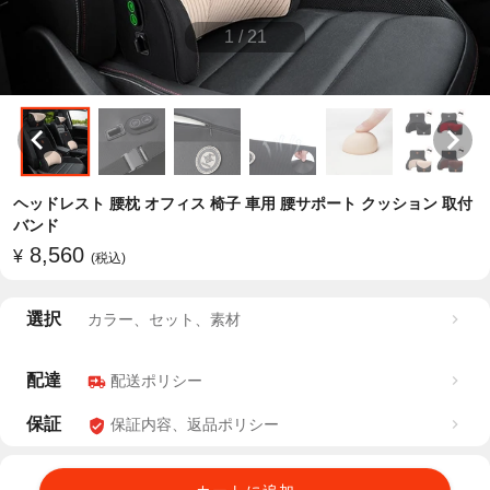
1
/
21
ヘッドレスト 腰枕 オフィス 椅子 車用 腰サポート クッション 取付
バンド
8,560
¥
(税込)
選択
カラー、セット、素材
配達
配送ポリシー
保証
保証内容、返品ポリシー