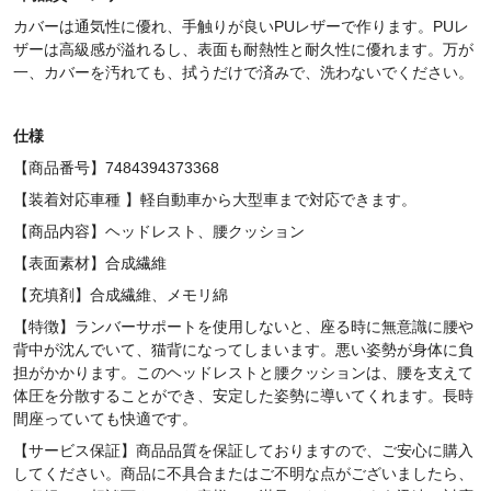
カバーは通気性に優れ、手触りが良いPUレザーで作ります。PUレ
ザーは高級感が溢れるし、表面も耐熱性と耐久性に優れます。万が
一、カバーを汚れても、拭うだけで済みで、洗わないでください。
仕様
【商品番号】7484394373368
【装着対応車種 】軽自動車から大型車まで対応できます。
【商品内容】ヘッドレスト、腰クッション
【表面素材】合成繊維
【充填剤】合成繊維、メモリ綿
【特徴】ランバーサポートを使用しないと、座る時に無意識に腰や
背中が沈んでいて、猫背になってしまいます。悪い姿勢が身体に負
担がかかります。このヘッドレストと腰クッションは、腰を支えて
体圧を分散することができ、安定した姿勢に導いてくれます。長時
間座っていても快適です。
【サービス保証】商品品質を保証しておりますので、ご安心に購入
してください。商品に不具合またはご不明な点がございましたら、