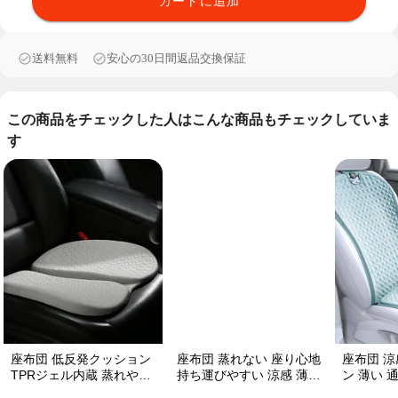
カートに追加
送料無料
安心の30日間返品交換保証
この商品をチェックした人はこんな商品もチェックしていま
す
座布団 低反発クッション
座布団 蒸れない 座り心地
座布団 涼
TPRジェル内蔵 蒸れやす
持ち運びやすい 涼感 薄い
ン 薄い 
い方にお勧め おしり 熱い
TPRジェル内蔵 多用途
クッション