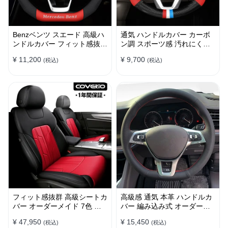
Benzベンツ スエード 高級ハ
通気 ハンドルカバー カーボ
ンドルカバー フィット感抜群
ン調 スポーツ感 汚れにくい
おしゃれ 操作性向上 四季
滑り止め かっこいい 取り付
¥ 11,200
¥ 9,700
(税込)
(税込)
38CM
け簡単 38CM
フィット感抜群 高級シートカ
高級感 通気 本革 ハンドルカ
バー オーダーメイド 7色 防
バー 編み込み式 オーダーメ
水レザー おしゃれ 全席セッ
イド 握り感抜群 操作性アッ
¥ 47,950
¥ 15,450
(税込)
(税込)
ト
プ