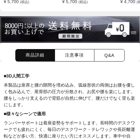
¥ 5,700
¥ 5,700
¥ 4,700
(税込)
(税込)
(
すめ
商品詳細
注意事項
Q&A
■
3D
人間工学
本製品は座席と腰の隙間を埋め込み、弧線形状の両側はお腰を優し
く包み込んで、尾骨部の圧力が分散され、お尻や腰を楽にします。
腰をしっかり支えるので背筋が自然に伸びて、腰だけでなく背も楽
にします。
■
様々なシーンで適用
ランバーサポートは着座姿勢をサポートします。長時間のデスクワ
ークでも疲れにくく、毎日のデスクワーク・テレワックや長距離運
転などが多い方、快適に座りたい方にオススメします。車中や自