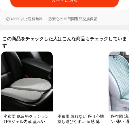
カートに追加
¥8000以上送料無料
安心の30日間返品交換保証
この商品をチェックした人はこんな商品もチェックしていま
す
座布団 低反発クッション
座布団 蒸れない 座り心地
座布団 涼
TPRジェル内蔵 蒸れやす
持ち運びやすい 涼感 薄い
ン 薄い 
い方にお勧め おしり 熱い
TPRジェル内蔵 多用途
クッション