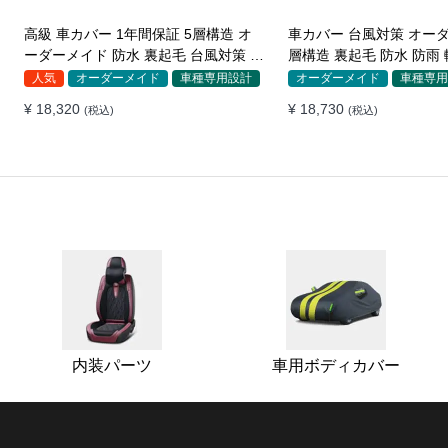
高級 車カバー 1年間保証 5層構造 オ
車カバー 台風対策 オーダ
ーダーメイド 防水 裏起毛 台風対策 黄
層構造 裏起毛 防水 防雨
砂対策 車種専用
SUV対応 おすすめ
人気
オーダーメイド
車種専用設計
オーダーメイド
車種専用
¥ 18,320
¥ 18,730
(税込)
(税込)
内装パーツ
車用ボディカバー