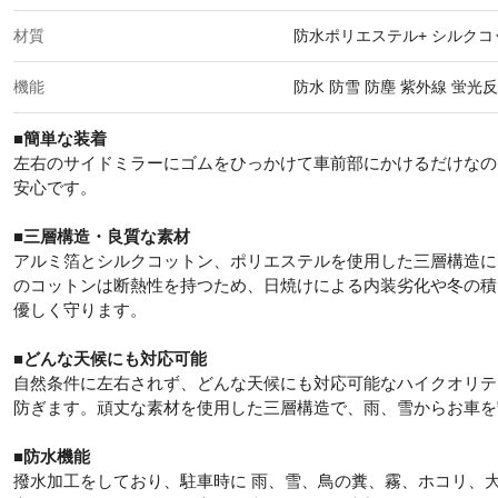
材質
防水ポリエステル+ シルクコ
機能
防水 防雪 防塵 紫外線 蛍光
■簡単な装着
左右のサイドミラーにゴムをひっかけて車前部にかけるだけなの
安心です。
■三層構造・良質な素材
アルミ箔とシルクコットン、ポリエステルを使用した三層構造に
のコットンは断熱性を持つため、日焼けによる内装劣化や冬の積
優しく守ります。
■
どんな天候にも対応可能
自然条件に左右されず、どんな天候にも対応可能なハイクオリテ
防ぎます。頑丈な素材を使用した三層構造で、雨、雪からお車を
■防水機能
撥水加工をしており、駐車時に 雨、雪、鳥の糞、霧、ホコリ、