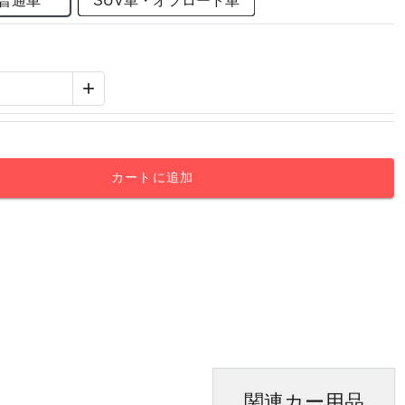
・普通車
SUV車・オフロード車
+
カートに追加
関連カー用品