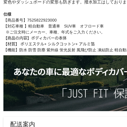
変色やダッシュボードの変形も防ぎます。撥水加工はしておりま
仕様
【商品番号】7525822923000
【対応車種 】軽自動車 普通車 SUV車 オフロード車
※ご注文時にメーカー、車種、年式をご入力ください。
【商品の内容】ボディカバーの本体
【材質】
ポリエステル
+
シルクコットン
+
アルミ箔
【機能】防水 防雪 防塵 紫外線 蛍光反射 風飛び防止 凍結防止 軽自動
配送案内