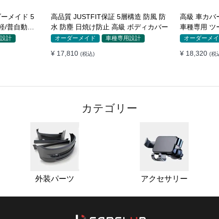
ーメイド 5
高品質 JUSTFIT保証 5層構造 防風 防
高級 車カバー
 軽/普自動車
水 防塵 日焼け防止 高級 ボディカバー
車種専用 ツ
イド 防水 
設計
オーダーメイド
車種専用設計
オーダーメイ
¥ 17,810
¥ 18,320
(税込)
(税
カテゴリー
外装パーツ
アクセサリー