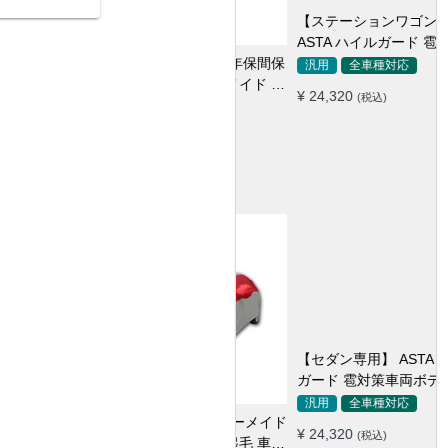
【ステーションワゴン専用】
ASTA ハイルガード 雹対策車
両ボディカバー 5層構造 雹対
汎用
全車種対応
策 厚手 凍結防止 防雪防風 極
¥ 24,320
(税込)
厚 防風ロープ付き
【セダン専用】 ASTA ハイル
ガード 雹対策車両ボディカバ
ー 5層構造 雹対策 厚手 凍結
汎用
全車種対応
防止 防雪防風 極厚 防風ロー
¥ 24,320
(税込)
プ付きボディカバー