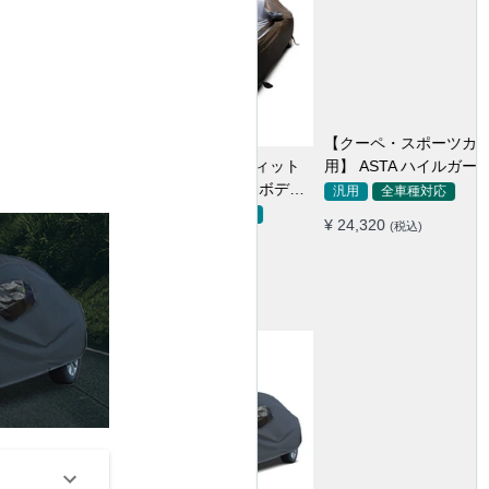
【クーペ・スポーツカー専
用】 ASTA ハイルガード 雹対
策車両ボディカバー 5層構造
汎用
全車種対応
雹対策 厚手 凍結防止 防雪防
¥ 24,320
(税込)
風 極厚 防風ロープ付き