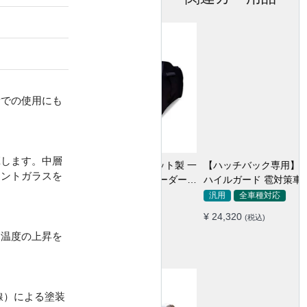
所での使用にも
揮します。中層
【ハッチバック専用】 ASTA
ロントガラスを
ハイルガード 雹対策車両ボデ
ィカバー 5層構造 雹対策 厚手
汎用
全車種対応
凍結防止 防雪防風 極厚 防風
¥ 24,320
(税込)
ロープ付き
内温度の上昇を
線）による塗装