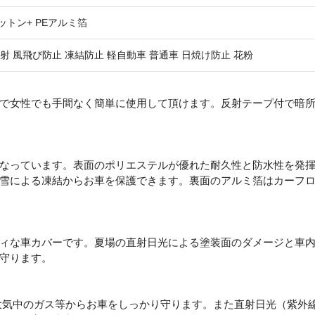
ットン+ PEアルミ箔
反射 風飛び防止 凍結防止 軽自動車 普通車 日焼け防止 花粉
で女性でも手間なく簡単に使用して頂けます。反射テープ付で暗
なっています。表面のポリエステルが優れた耐久性と防水性を発
雪による凍結からお車を保護できます。裏面のアルミ箔はカーフ
ィな車カバーです。夏場の直射日光による塗装面のダメージと車
守ります。
大気中のガス等からお車をしっかり守ります。また直射日光（紫外