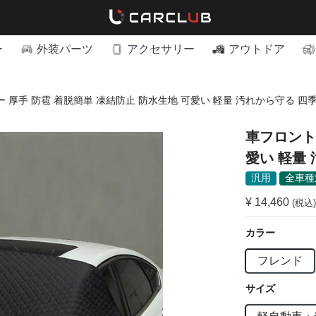
ー
外装パーツ
アクセサリー
アウトドア
 厚手 防雹 着脱簡単 凍結防止 防水生地 可愛い 軽量 汚れから守る 四
車フロント
愛い 軽量
汎用
全車種
¥ 14,460
(税込)
カラー
フレンド
サイズ