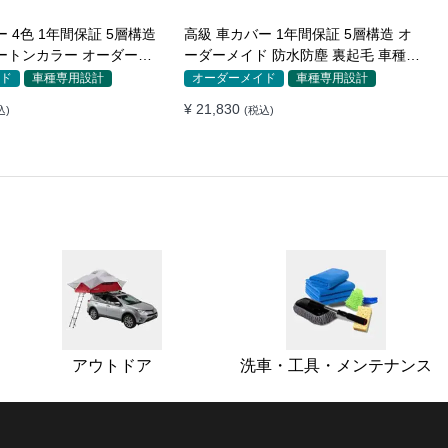
 4色 1年間保証 5層構造
高級 車カバー 1年間保証 5層構造 オ
ートンカラー オーダーメ
ーダーメイド 防水防塵 裏起毛 車種専
耐久性
用
ド
車種専用設計
オーダーメイド
車種専用設計
¥ 21,830
込)
(税込)
アウトドア
洗車・工具・メンテナンス