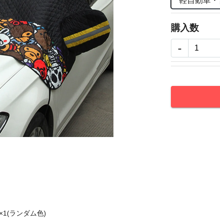
軽自動車
購入数
-
1(ランダム色)