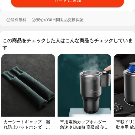
カートに追加
送料無料
安心の30日間返品交換保証
この商品をチェックした人はこんな商品もチェックしていま
す
カーシートギャップ 漏
車用電動カップホルダー
車載ドリ
れ防止パッドホンダ シ
急速冷却加熱 高級感 使い
動車用 飲み
ートコンソール 隙間 クッ
便利 静音 収納 飲み物
プ維持 