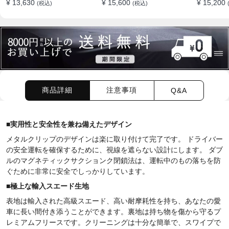
¥ 13,630
¥ 15,600
¥ 15,200
(税込)
(税込)
ション
商品詳細
注意事項
Q&A
■
実用性と安全性を兼ね備えたデザイン
メタルクリップのデザインは楽に取り付けて完了です。 ドライバー
の安全運転を確保するために、視線を遮らない設計にします。 ダブ
ルのマグネティックサクションク閉鎖法は、運転中のもの落ちを防
ぐために非常に安全でしっかりしています。
■
極上
な
輸入
スエード生地
表地は輸入された高級スエード、高い耐摩耗性を持ち、あなたの愛
車に長い間付き添うことができます。
裏地は持ち物を傷から守るプ
レミアムフリースです。クリーニングは十分な簡単で、スワイプで