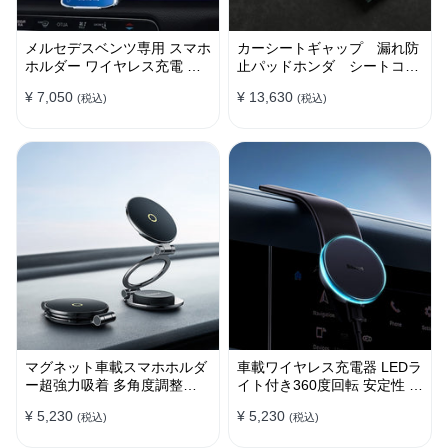
メルセデスベンツ専用 スマホ
カーシートギャップ 漏れ防
ホルダー ワイヤレス充電 吹
止パッドホンダ シートコン
き出し口用 ライト付きロゴ
ソール 隙間 クッション
¥ 7,050
¥ 13,630
(税込)
(税込)
マグネット車載スマホホルダ
車載ワイヤレス充電器 LEDラ
ー超強力吸着 多角度調整
イト付き360度回転 安定性 粘
360°回転な台座 車用ホルダ
着ゲル吸盤＆エアコン吹き出
¥ 5,230
¥ 5,230
(税込)
(税込)
ー 折りたたみ式 片手操作 安
し口式兼用 片手操作 置くだ
定 落ちない 全機種対応
けワイヤレス充電 スマホホル