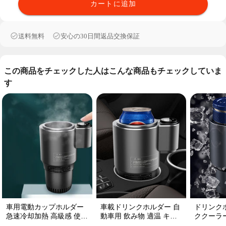
カートに追加
送料無料
安心の30日間返品交換保証
この商品をチェックした人はこんな商品もチェックしていま
す
車用電動カップホルダー
車載ドリンクホルダー 自
ドリンク
急速冷却加熱 高級感 使い
動車用 飲み物 適温 キー
ククーラー
便利 静音 収納 飲み物
プ維持 保温冷機能付き
温 急速冷