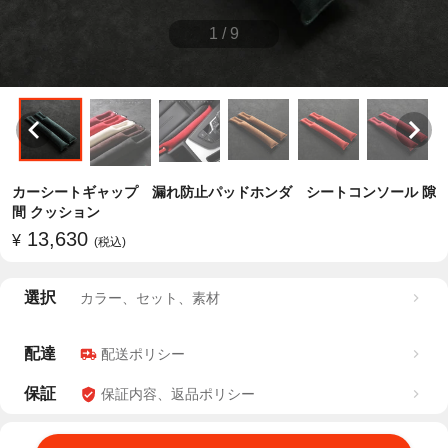
1
/
9
カーシートギャップ 漏れ防止パッドホンダ シートコンソール 隙
間 クッション
13,630
¥
(税込)
選択
カラー、セット、素材
配達
配送ポリシー
保証
保証内容、返品ポリシー