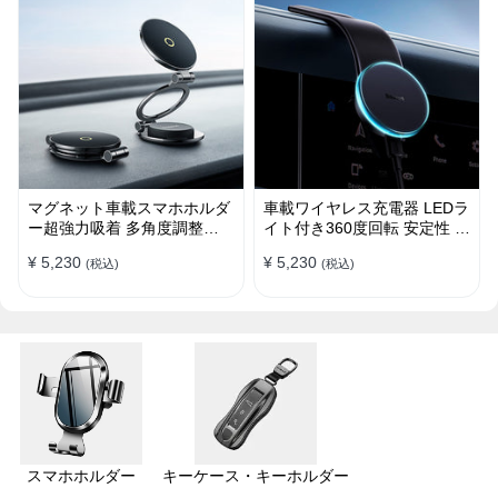
マグネット車載スマホホルダ
車載ワイヤレス充電器 LEDラ
ー超強力吸着 多角度調整
イト付き360度回転 安定性 粘
360°回転な台座 車用ホルダ
着ゲル吸盤＆エアコン吹き出
¥ 5,230
¥ 5,230
(税込)
(税込)
ー 折りたたみ式 片手操作 安
し口式兼用 片手操作 置くだ
定 落ちない 全機種対応
けワイヤレス充電 スマホホル
ダー
スマホホルダー
キーケース・キーホルダー