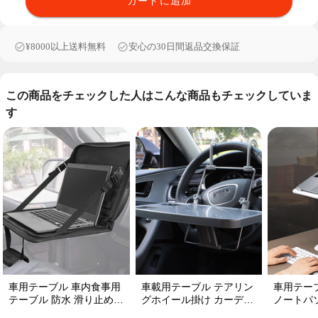
カートに追加
¥8000以上送料無料
安心の30日間返品交換保証
この商品をチェックした人はこんな商品もチェックしていま
す
車用テーブル 車内食事用
車載用テーブル テアリン
車用テー
テーブル 防水 滑り止め
グホイール掛け カーデス
ノートパ
収納便利 多機能ラップト
ク折りたたみ式 パソコン
丈夫耐用 