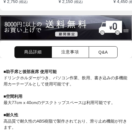
¥ 2,750
¥ 2,150
¥ 4,450
(税込)
(税込)
(
ップバッグ
食事 物置
外 多機能
商品詳細
注意事項
Q&A
■助手席と後部座席 使用可能
ドリンクホルダーがつき、パソコン作業、飲用、書き込みの多機能
用カーテーブルとして使用可能です。
■空間利用
最大77cm x 40cmのデスクトップスペースは利用可能です。
■耐久性
高品質で耐久性のABS樹脂で製作されており、滑り止め機能が付き
ます。