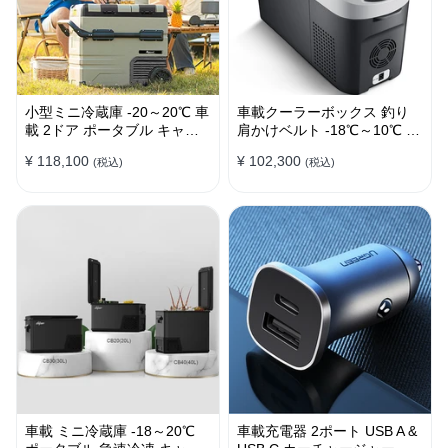
小型ミニ冷蔵庫 -20～20℃ 車
車載クーラーボックス 釣り
載 2ドア ポータブル キャン
肩かけベルト -18℃～10℃ 冷
プ アウトドア 車中泊 静音
凍冷蔵庫 車中泊 キャンプ 家
¥ 118,100
¥ 102,300
(税込)
(税込)
庭用
車載 ミニ冷蔵庫 -18～20℃
車載充電器 2ポート USB A &