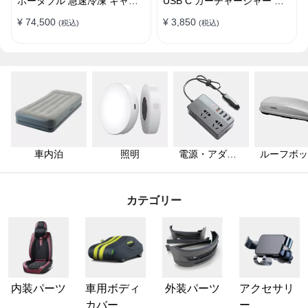
ポータブル 急速冷凍 キャン
USB C カーチャージャー 急
プ アウトドア 車中泊 静音
速充電USB [36W 12V-24V ]
¥ 74,500
¥ 3,850
(税込)
(税込)
車内泊
照明
電源・アダプ
ルーフボッ
ター
ス・キャリ
カテゴリー
内装パーツ
車用ボディ
外装パーツ
アクセサリ
カバー
ー