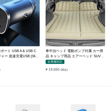
ター 150W 12V 100V
車載用インバーター パソコン対応
USBポート2口 コンバータ
12V AC100V 150W 9重保護 ディスプ
 チャージャー
レイ付き 静音タイプ
全車種対応
¥ 10,250
)
(税込)