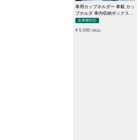
車用カップホルダー 車載 カッ
プホルダ 車内収納ボックス車
載テーブル スマホ置き 調整可
全車種対応
能なベース 車載 取付簡単 滑
¥ 5,090
(税込)
り止め 小物置き 多機能 使い
勝手