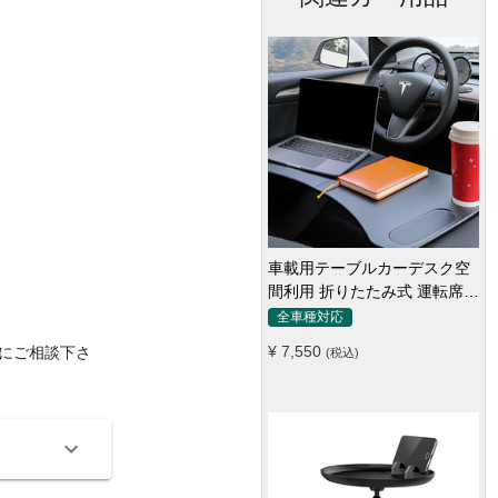
車載用テーブルカーデスク空
間利用 折りたたみ式 運転席
助手席 多機能 滑り止め 安定
全車種対応
¥ 7,550
にご相談下さ
(税込)