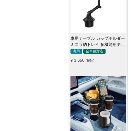
車用テーブル カップホルダー
ミニ収納トレイ 多機能用テー
ブル 食事 物置き用 高品質
汎用
全車種対応
¥ 3,650
(税込)