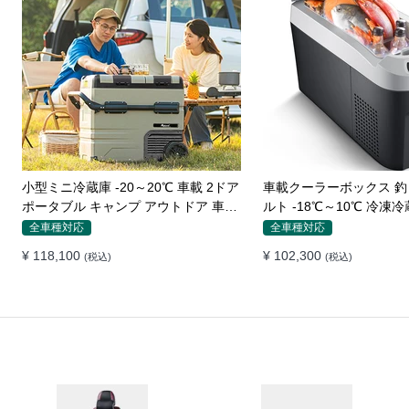
車中泊ベッド かわいい 枕付き 電動ポ
高級車中泊ベッド 枕付き
ンプ付属 キャンプ用品 エアーベッド
付属 キャンプ用品 エアーベッド 普通
普通車 SUV
車 SUV
全車種対応
全車種対応
¥ 18,250
¥ 19,450
(税込)
(税込)