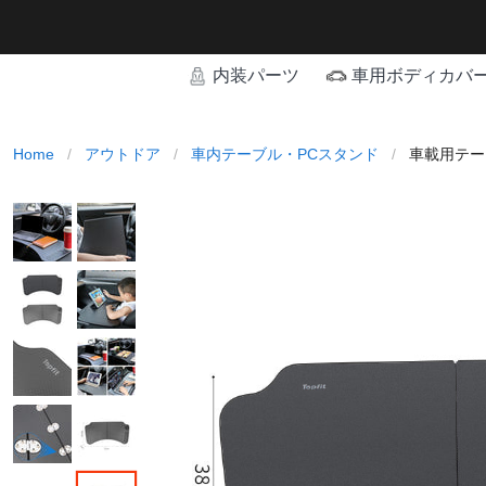
内装パーツ
車用ボディカバ
Home
/
アウトドア
/
車内テーブル・PCスタンド
/
車載用テー