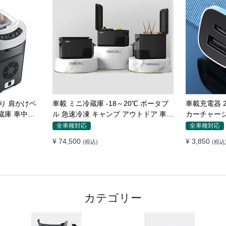
 電動ポンプ
車中泊ベッド 厚手 シガーソケット式
車載用インバー
キャンプ用品 エアーベッド 収納袋付
修正正弦波 
き 普通車 SUV適用
ー 防災用品
全車種対応
全車種対応
¥ 33,500
¥ 8,550
(税込)
(税込
カテゴリー