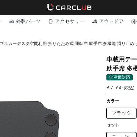
ー
外装パーツ
アクセサリー
アウトドア
ブルカーデスク空間利用 折りたたみ式 運転席 助手席 多機能 滑り止め 
車載用テー
助手席 多
全車種対応
¥ 7,550
(税込)
カラー
ブラック
セット