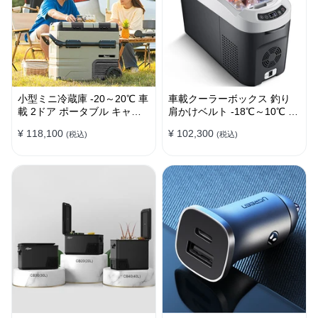
小型ミニ冷蔵庫 -20～20℃ 車
車載クーラーボックス 釣り
載 2ドア ポータブル キャン
肩かけベルト -18℃～10℃ 冷
プ アウトドア 車中泊 静音
凍冷蔵庫 車中泊 キャンプ 家
¥ 118,100
¥ 102,300
(税込)
(税込)
庭用