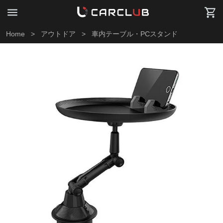
Home
>
アウトドア
>
車内テーブル・PCスタンド