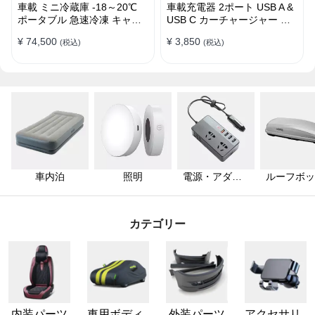
車載 ミニ冷蔵庫 -18～20℃
車載充電器 2ポート USB A &
ポータブル 急速冷凍 キャン
USB C カーチャージャー 急
プ アウトドア 車中泊 静音
速充電USB [36W 12V-24V ]
¥ 74,500
¥ 3,850
(税込)
(税込)
車内泊
照明
電源・アダプ
ルーフボッ
ター
ス・キャリ
カテゴリー
内装パーツ
車用ボディ
外装パーツ
アクセサリ