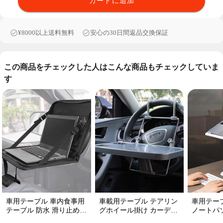
カートに追加
¥8000以上送料無料
安心の30日間返品交換保証
この商品をチェックした人はこんな商品もチェックしていま
す
車用テーブル 車内食事用
車載用テーブル テアリン
車用テー
テーブル 防水 滑り止め
グホイール掛け カーデス
ノートパ
収納便利 多機能ラップト
ク折りたたみ式 パソコン
丈夫耐用 