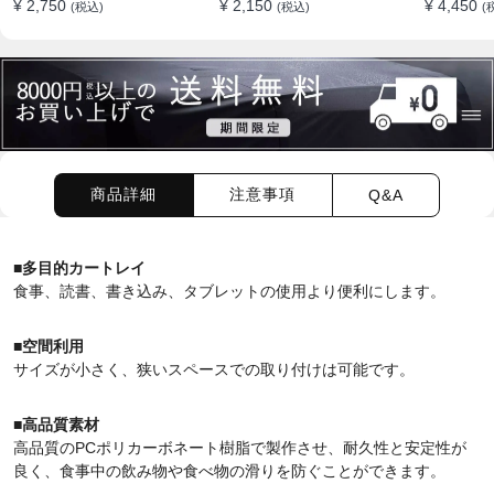
¥ 2,750
¥ 2,150
¥ 4,450
(税込)
(税込)
(
ップバッグ
食事 物置
外 多機能
商品詳細
注意事項
Q&A
■多目的カートレイ
食事、読書、書き込み、タブレットの使用より便利にします。
■空間利用
サイズが小さく、狭いスペースでの取り付けは可能です。
■
高品質素材
高品質の
PC
ポリカーボネート樹脂で製作させ、耐久性と安定性が
良く、食事中の飲み物や食べ物の滑りを防ぐことができます。