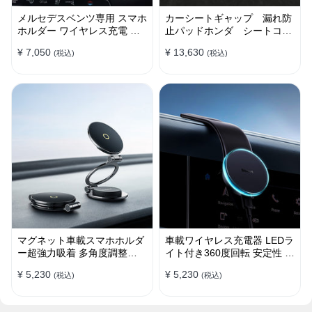
メルセデスベンツ専用 スマホ
カーシートギャップ 漏れ防
ホルダー ワイヤレス充電 吹
止パッドホンダ シートコン
き出し口用 ライト付きロゴ
ソール 隙間 クッション
¥ 7,050
¥ 13,630
(税込)
(税込)
マグネット車載スマホホルダ
車載ワイヤレス充電器 LEDラ
ー超強力吸着 多角度調整
イト付き360度回転 安定性 粘
360°回転な台座 車用ホルダ
着ゲル吸盤＆エアコン吹き出
¥ 5,230
¥ 5,230
(税込)
(税込)
ー 折りたたみ式 片手操作 安
し口式兼用 片手操作 置くだ
定 落ちない 全機種対応
けワイヤレス充電 スマホホル
ダー