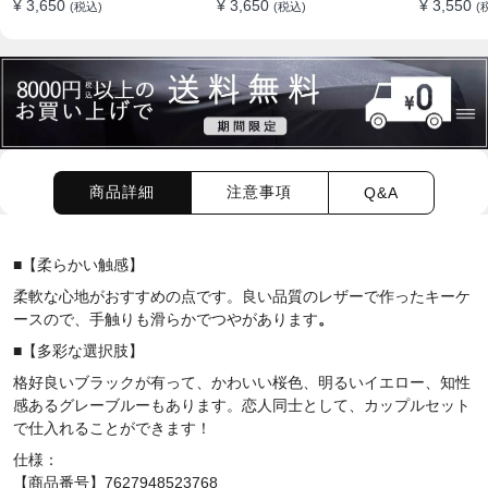
¥ 3,650
¥ 3,650
¥ 3,550
(税込)
(税込)
(
ーケース
バー
バー
商品詳細
注意事項
Q&A
■
【柔らかい触感
】
柔軟な心地がおすすめの点です。良い品質のレザーで作ったキーケ
ースので、手触りも滑らかでつやがあります
。
■
【多彩な選択肢】
格好良いブラックが有って、かわいい桜色、明るいイエロー、知性
感あるグレーブルーもあります。
恋人同士として、カップルセット
で仕入れることができます！
仕様：
【商品番号】7627948523768