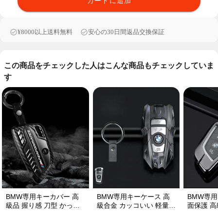
カートに追加
¥8000以上送料無料
安心の30日間返品交換保証
この商品をチェックした人はこんな商品もチェックしていま
す
BMW専用キーカバー 高
BMW専用キーケース 高
BMW専用
級品 握り感 刀型 かっこ
級合金 カッコいい 軽量
面保護 高
いい 1/3/5/7シリーズ キ
耐摩耐久 全面保護 キーカ
量 光沢感ピ