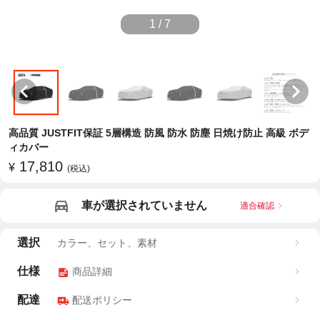
1
/
7
高品質 JUSTFIT保証 5層構造 防風 防水 防塵 日焼け防止 高級 ボデ
ィカバー
17,810
¥
(税込)
車が選択されていません
適合確認
選択
カラー、セット、素材
仕様
商品詳細
配達
配送ポリシー