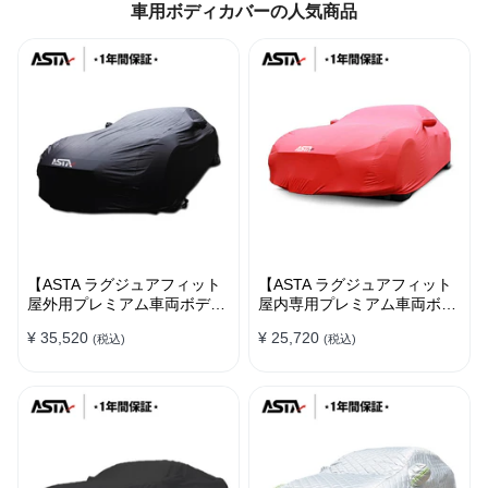
車用ボディカバーの人気商品
【ASTA ラグジュアフィット
【ASTA ラグジュアフィット
屋外用プレミアム車両ボディ
屋内専用プレミアム車両ボデ
カバー】PUレザー製 オーダ
ィカバー】オーダーメイド 最
¥ 35,520
¥ 25,720
(税込)
(税込)
ーメイド 高級感 裏起毛車カ
高級生地 柔かい 裏起毛車カ
バー 強風対策
バー