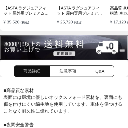
【ASTA ラグジュアフィ
【ASTA ラグジュアフィ
高品質 JU
ット 屋外用プレミアム車
ット 屋内専用プレミアム
構造 車カ
両ボディカバー】PUレザ
車両ボディカバー】オー
イド 台風
¥ 35,520
¥ 25,720
¥ 17,120
(税込)
(税込)
ー製 オーダーメイド 高級
ダーメイド 最高級生地 柔
水 耐久性
感 裏起毛車カバー 強風対
かい 裏起毛車カバー
策
商品詳細
注意事項
Q&A
■
高品質な素材
表面には環境に優しいオックスフォード素材を、裏面にも
傷を付けにくい綿生地を使用しています。車体を傷つける
ことなく耐久性に優れています。
■夜間安全警告