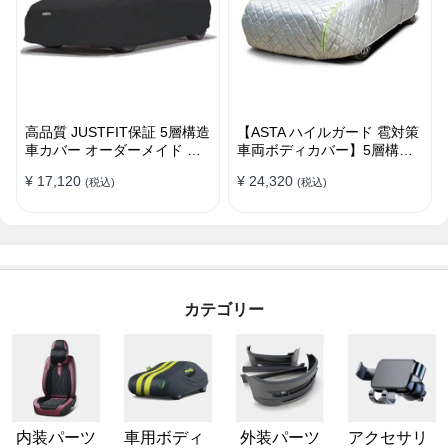
高品質 JUSTFIT保証 5層構造
【ASTA ハイルガード 雹対策
車カバー オーダーメイド 台
車両ボディカバー】5層構造
風対策 裏起毛 防水 耐久性 傷
厚手 オーダーメイド 凍結防
¥ 17,120
¥ 24,320
(税込)
(税込)
保護
止 防雪防風 極厚 防風ロープ
付きボディカバー
カテゴリー
内装パーツ
車用ボディ
外装パーツ
アクセサリ