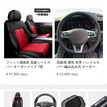
フィット感抜群 高級シートカ
高級感 通気 本革 ハンドルカ
バー オーダーメイド 7色 防
バー 編み込み式 オーダーメ
水レザー おしゃれ 全席セッ
イド 握り感抜群 操作性アッ
¥ 47,950
¥ 15,450
(税込)
(税込)
ト
プ