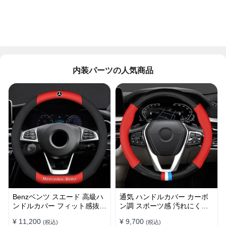
内装パーツの人気商品
Benzベンツ スエード 高級ハ
通気 ハンドルカバー カーボ
ンドルカバー フィット感抜群
ン調 スポーツ感 汚れにくい
おしゃれ 操作性向上 四季
滑り止め かっこいい 取り付
¥ 11,200
¥ 9,700
(税込)
(税込)
38CM
け簡単 38CM