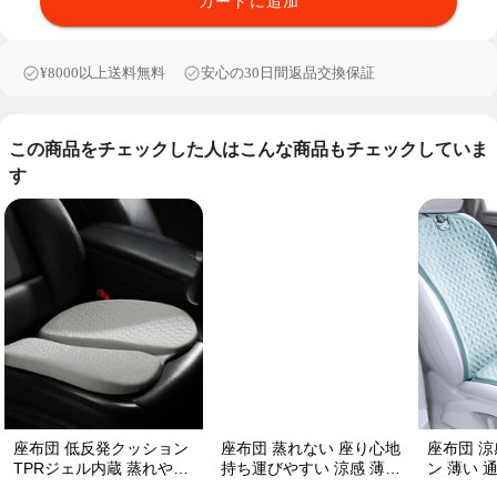
カートに追加
¥8000以上送料無料
安心の30日間返品交換保証
この商品をチェックした人はこんな商品もチェックしていま
す
座布団 低反発クッション
座布団 蒸れない 座り心地
座布団 涼
TPRジェル内蔵 蒸れやす
持ち運びやすい 涼感 薄い
ン 薄い 
い方にお勧め おしり 熱い
TPRジェル内蔵 多用途
クッション