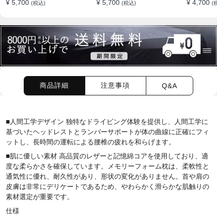
¥ 5,700
¥ 5,700
¥ 4,700
(税込)
(税込)
(
すめ
商品詳細
注意事項
Q&A
■人間工学デザイン 独特なドライビング体験を提供し、人間工学に
基づいたヘッドレストとランバーサポートが体の曲線に正確にフィ
ットし、長時間の運転による腰椎の疲れを和らげます。
■肌に優しい素材 高品質のレザーと記憶綿コアを使用しており、適
度な柔らかさを確保しています。メモリーフォーム枕は、柔軟性と
通気性に優れ、耐久性があり、形状の変化がありません。首や肩の
皮膚は非常にデリケートであるため、やわらかく滑らかな肌触りの
素材選定が重要です。
仕様