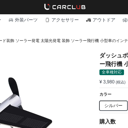
ー
外装パーツ
アクセサリー
アウトドア
ード装飾 ソーラー発電 太陽光発電 装飾 ソーラー飛行機 小型車のイン
ダッシュボ
ー飛行機 
ル
全車種対応
¥ 3,980
(税込)
カラー
シルバー
購入数