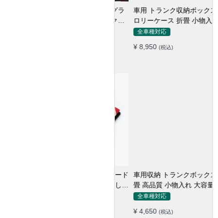
車用 トランク収納ボックス ト
ロリーケース 折畳 小物入れ
多用 大容量 かわいい 多色 耐
全車種対応
久
¥ 8,950
(税込)
車用収納 トランクボックス 折
畳 高品質 小物入れ 大容量 多
機能 多色 防水防塵 キャンプ
全車種対応
¥ 4,650
(税込)