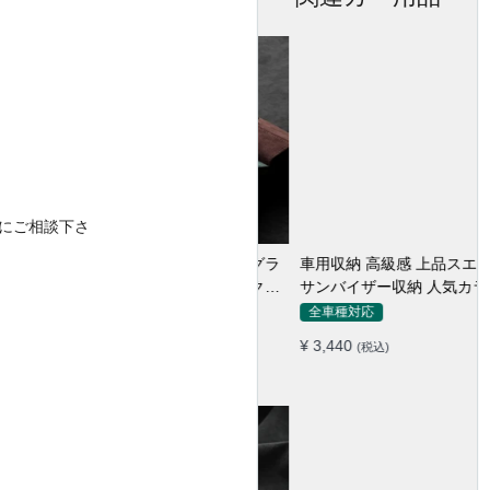
にご相談下さ
車用収納 高級感 上品スエード
サンバイザー収納 人気カラー
実用 おしゃれ レシート カー
全車種対応
ドケース
¥ 3,440
(税込)