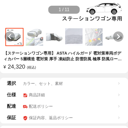
1
/
11
【ステーションワゴン専用】 ASTA ハイルガード 雹対策車両ボデ
ィカバー 5層構造 雹対策 厚手 凍結防止 防雪防風 極厚 防風ロープ
付き
24,320
¥
(税込)
選択
カラー、セット、素材
仕様
商品詳細
配達
配送ポリシー
保証
保証内容、返品ポリシー