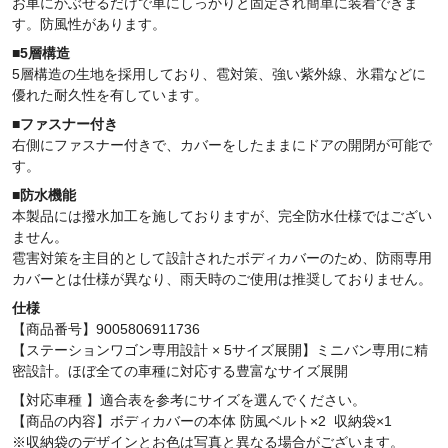
お車にかぶせるだけで車にしっかりと固定され簡単に装着できま
す。防風性があります。
■5層構造
5層構造の生地を採用しており、雹対策、強い紫外線、氷霜などに
優れた耐久性を有しています。
■ファスナー付き
右側にファスナー付きで、カバーをしたままにドアの開閉が可能で
す。
■防水機能
本製品には撥水加工を施しておりますが、完全防水仕様ではござい
ません。
雹害対策を主目的として設計されたボディカバーのため、防雨専用
カバーとは仕様が異なり、雨天時のご使用は推奨しておりません。
仕様
【商品番号】9005806911736
【ステーションワゴン専用設計 × 5サイズ展開】ミニバン専用に精
密設計。ほぼ全ての車種に対応する豊富なサイズ展開
【対応車種 】適合表を参考にサイズを選んでください。
【商品の内容】ボディカバーの本体
防風ベルト×2 収納袋×1
※収納袋のデザインとお色は写真と異なる場合がございます。