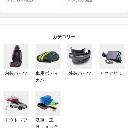
¥ 17,120
¥ 24,320
(税込)
(税込)
保護
止 防雪防風 極厚 防風ロープ
付きボディカバー
カテゴリー
内装パーツ
車用ボディ
外装パーツ
アクセサリ
カバー
ー
アウトドア
洗車・工
具・メンテ