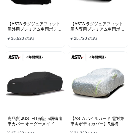
【ASTA ラグジュアフィット
【ASTA ラグジュアフィット
屋外用プレミアム車両ボディ
屋内専用プレミアム車両ボデ
カバー】PUレザー製 オーダ
ィカバー】オーダーメイド 最
¥ 35,520
¥ 25,720
(税込)
(税込)
ーメイド 高級感 裏起毛車カ
高級生地 柔かい 裏起毛車カ
バー 強風対策
バー
高品質 JUSTFIT保証 5層構造
【ASTA ハイルガード 雹対策
車カバー オーダーメイド 台
車両ボディカバー】5層構造
風対策 裏起毛 防水 耐久性 傷
厚手 オーダーメイド 凍結防