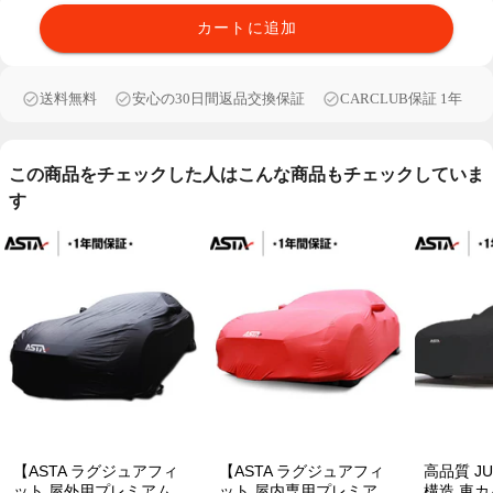
カートに追加
送料無料
安心の30日間返品交換保証
CARCLUB保証 1年
この商品をチェックした人はこんな商品もチェックしていま
す
【ASTA ラグジュアフィ
【ASTA ラグジュアフィ
高品質 JU
ット 屋外用プレミアム車
ット 屋内専用プレミアム
構造 車カ