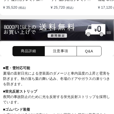
両ボディカバー】PUレザ
車両ボディカバー】オー
イド 台風
¥ 35,520
¥ 25,720
¥ 17,120
(税込)
(税込)
ー製 オーダーメイド 高級
ダーメイド 最高級生地 柔
水 耐久性
感 裏起毛車カバー 強風対
かい 裏起毛車カバー
策
商品詳細
注意事項
Q&A
■
雹・雪
対応可能
夏場の直射日光による塗装面のダメージと車内温度の上昇と雹害を
防ぎます。秋の落ち葉の舞い込み、冬場のドアやガラスの凍りつき
を防ぎます。
■蛍光反射ストリップ
夜間の事故防止のために光を反射する蛍光反射ストリップを採用し
ています。
■ゴムバンド装着