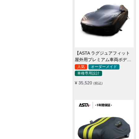
【クーペ・スポーツカー専
用】 ASTA ハイルガード 雹対
策車両ボディカバー 5層構造
汎用
全車種対応
雹対策 厚手 凍結防止 防雪防
¥ 24,320
(税込)
風 極厚 防風ロープ付き