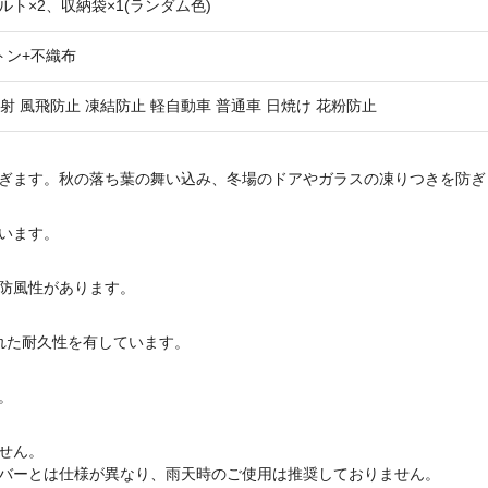
ト×2、収納袋×1(ランダム色)
トン+不織布
反射 風飛防止 凍結防止 軽自動車 普通車 日焼け 花粉防止
ぎます。秋の落ち葉の舞い込み、冬場のドアやガラスの凍りつきを防ぎ
います。
防風性があります。
れた耐久性を有しています。
。
せん。
バーとは仕様が異なり、雨天時のご使用は推奨しておりません。