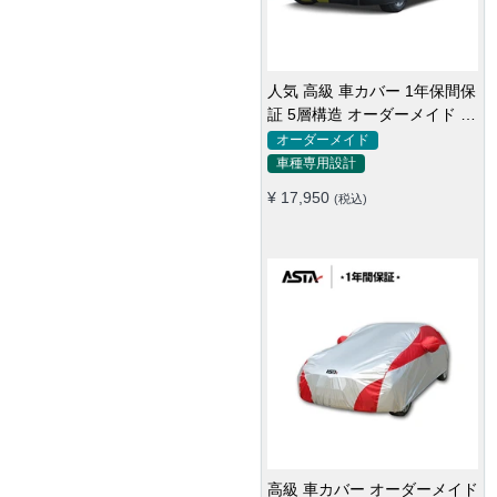
【ステーションワゴン専用】
ASTA ハイルガード 雹対策車
両ボディカバー 5層構造 雹対
汎用
全車種対応
策 厚手 凍結防止 防雪防風 極
¥ 24,320
(税込)
厚 防風ロープ付き
【セダン専用】 ASTA ハイル
ガード 雹対策車両ボディカバ
ー 5層構造 雹対策 厚手 凍結
汎用
全車種対応
防止 防雪防風 極厚 防風ロー