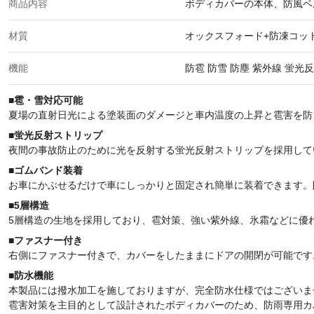
商品内容
ボディカバーの本体、防風ベル
材質
オックスフォード+防凍コッ
機能
防雹 防雪 防塵 紫外線 蛍光
■
雹・雪
対応可能
夏場の直射日光による塗装面のダメージと車内温度の上昇と雹害を防
■蛍光反射ストリップ
夜間の事故防止のために光を反射する蛍光反射ストリップを採用して
■ゴムバンド装着
お車にかぶせるだけで車にしっかりと固定され簡単に装着できます。
■5層構造
5層構造の生地を採用しており、雹対策、強い紫外線、氷霜などに優
■ファスナー付き
右側にファスナー付きで、カバーをしたままにドアの開閉が可能です
■防水機能
本製品には撥水加工を施しておりますが、完全防水仕様ではございま
雹害対策を主目的として設計されたボディカバーのため、防雨専用カ