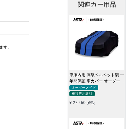
関連カー用品
ます。
【ハッチバック専用】 ASTA
ハイルガード 雹対策車両ボデ
ィカバー 5層構造 雹対策 厚手
汎用
全車種対応
凍結防止 防雪防風 極厚 防風
¥ 24,320
(税込)
ロープ付き