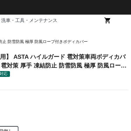
洗車・工具・メンテナンス
結防止 防雪防風 極厚 防風ロープ付きボディカバー
用】 ASTA ハイルガード 雹対策車両ボディカバ
 雹対策 厚手 凍結防止 防雪防風 極厚 防風ロープ
カバー
対応