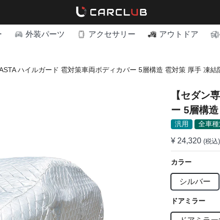
ー
外装パーツ
アクセサリー
アウトドア
ASTA ハイルガード 雹対策車両ボディカバー 5層構造 雹対策 厚手 凍
【セダン専
ー 5層構造
付きボディ
汎用
全車種
¥ 24,320
(税込)
カラー
シルバー
ドアミラー