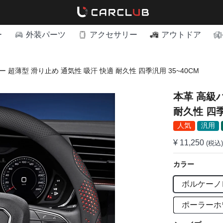
ー
外装パーツ
アクセサリー
アウトドア
 超薄型 滑り止め 通気性 吸汗 快適 耐久性 四季汎用 35~40CM
本革 高級
耐久性 四季
人気
汎用
¥ 11,250
(税込)
カラー
ボルケーノ
ポーラーホ