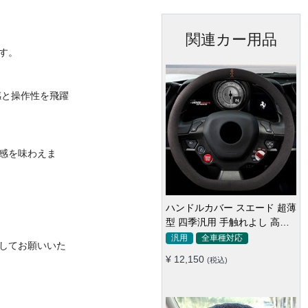
関連カー用品
す。
感と操作性を飛躍
感を味わえま
ハンドルカバー スエード 超薄
型 四季汎用 手触れよし 高級
感 軽自動車 普通車 O/D型
汎用
全車種対応
してお願いいた
36~39.5CM
¥ 12,150
(税込)