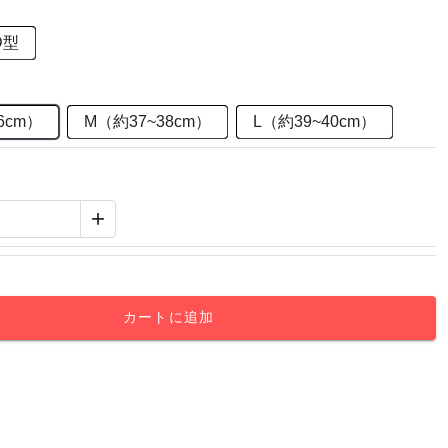
D型
6cm）
M（約37~38cm）
L（約39~40cm）
+
カートに追加