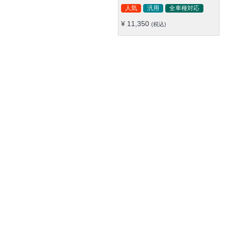
よし 滑り止め O形/D型 36-
人気
汎用
全車種対応
40CM
¥ 11,350
(税込)