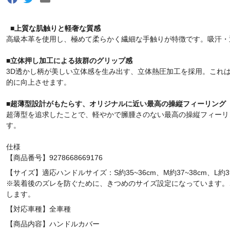
■
上質な肌触りと軽奢な質感
高級本革を使用し、極めて柔らかく繊細な手触りが特徴です。吸汗・
■立体押し加工による抜群のグリップ感
3D透かし柄が美しい立体感を生み出す、立体熱圧加工を採用。これ
的に向上させます。
■超薄型設計がもたらす、オリジナルに近い最高の操縦フィーリング
超薄型を追求したことで、軽やかで臃腫さのない最高の操縦フィーリ
す。
仕様
【商品番号】9278668669176
【サイズ】適応ハンドルサイズ：S約35~36cm、M約37~38cm、L約39
※装着後のズレを防ぐために、きつめのサイズ設定になっています。
します。
【対応車種】全車種
【商品内容】ハンドルカバー