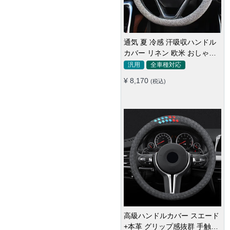
通気 夏 冷感 汗吸収ハンドル
カバー リネン 欧米 おしゃれ
安全 スッキリ Ｏ/D型汎用
汎用
全車種対応
37~38CM
¥ 8,170
(税込)
高級ハンドルカバー スエード
+本革 グリップ感抜群 手触れ