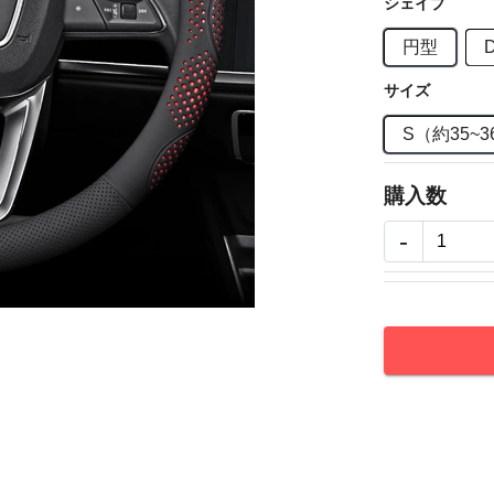
シェイプ
円型
サイズ
S（約35~3
購入数
-