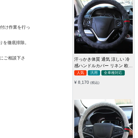
取付け作業を行っ
りを徹底排除。
にご相談下さ
汗っかき体質 通気 涼しい 冷
感ハンドルカバー リネン 欧米
おしゃれ 安全 38CM
人気
汎用
全車種対応
¥ 8,170
(税込)