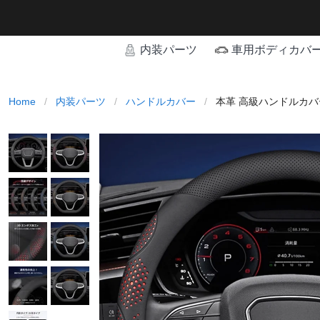
内装パーツ
車用ボディカバ
Home
/
内装パーツ
/
ハンドルカバー
/
本革 高級ハンドルカバー