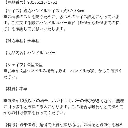
【商品番号】9315611541752
【サイズ】適応ハンドルサイズ：約37~38cm
※装着後のズレを防ぐために、きつめのサイズ設定になっていま
す。ご注文する際にハンドルカバー直径（外側から外側までの長
さ）を確認してお願いいたします。
【対応車種】全車種
【商品内容】ハンドルカバー
【シェイプ】O型/D型
※お車がD型ハンドルの場合は必ず「ハンドル形状」からご選択く
ださい。
【材質】本革
※気温が10度以下の場合、ハンドルカバーの伸びが悪くなり、無理
に引っ張ると破損の原因になります。この場合は暖房などで温めて
から取付け作業を行ってください。
【特徴】通年快適、超薄で上質な握り心地。装着感と通気性を極め