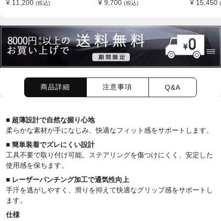
¥ 11,200
¥ 9,700
¥ 15,450
(税込)
(税込)
向上 四季 38CM
取り付け簡単 38CM
作性アッ
商品詳細
注意事項
Q&A
■ 超薄設計で自然な握り心地
柔らかな素材が手になじみ、快適なフィット感をサポートします。
■ 簡単装着でズレにくい設計
工具不要で取り付け可能。ステアリングを傷つけにくく、安定した
使用感を保ちます。
■ レーザーパンチング加工で通気性向上
手汗を逃がしやすく、滑りを抑えて快適なグリップ感をサポートし
ます。
仕様