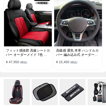
フィット感抜群 高級シートカ
高級感 通気 本革 ハンドルカ
バー オーダーメイド 7色 防
バー 編み込み式 オーダーメ
水レザー おしゃれ 全席セッ
イド 握り感抜群 操作性アッ
¥ 47,950
¥ 15,450
(税込)
(税込)
ト
プ