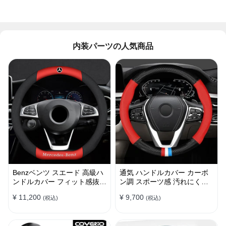
内装パーツの人気商品
Benzベンツ スエード 高級ハ
通気 ハンドルカバー カーボ
ンドルカバー フィット感抜群
ン調 スポーツ感 汚れにくい
おしゃれ 操作性向上 四季
滑り止め かっこいい 取り付
¥ 11,200
¥ 9,700
(税込)
(税込)
38CM
け簡単 38CM