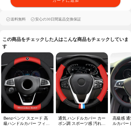
カートに追加
送料無料
安心の30日間返品交換保証
この商品をチェックした人はこんな商品もチェックしていま
す
Benzベンツ スエード 高
通気 ハンドルカバー カー
高級感 通
級ハンドルカバー フィッ
ボン調 スポーツ感 汚れに
ルカバー 編み込み式 オー
ト感抜群 おしゃれ 操作性
くい 滑り止め かっこいい
ダーメイド