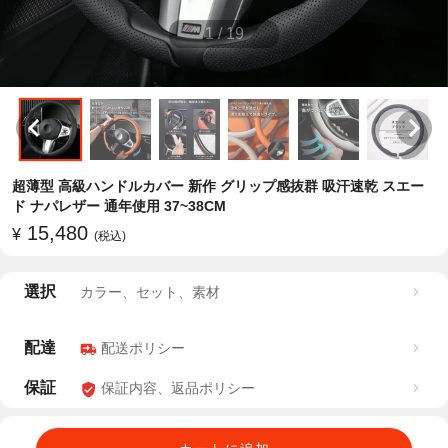
1
/
19
超薄型 高級ハンドルカバー 新作 グリップ感抜群 吸汗速乾 スエー
ド ナパレザー 通年使用 37~38CM
15,480
¥
(税込)
選択
カラー、セット、素材
配達
配送ポリシー
保証
保証内容、返品ポリシー