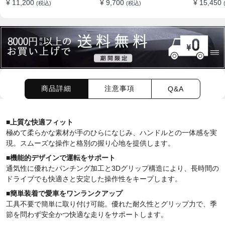
¥ 11,200
¥ 9,700
¥ 15,450
(税込)
(税込)
向上 四季 38CM
取り付け簡単 38CM
作性アッ
商品詳細
注意事項
Q&A
■
上質な快適フィット
極めて柔らかな素材が手のひらになじみ、ハンドルとの一体感を実
現。スムーズな操作と格別の握り心地を提供します。
■
機能的デザインで運転をサポート
通気性に優れたパンチング加工と3Dグリップ構造により、長時間の
ドライブでも快適さと安定した操作性をキープします。
■
簡単装着で愛車をワンランクアップ
工具不要で簡単に取り付け可能。優れた耐久性とグリップ力で、季
節を問わず安全かつ快適な走りをサポートします。