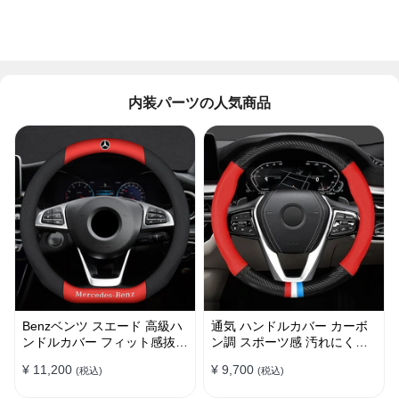
内装パーツの人気商品
Benzベンツ スエード 高級ハ
通気 ハンドルカバー カーボ
ンドルカバー フィット感抜群
ン調 スポーツ感 汚れにくい
おしゃれ 操作性向上 四季
滑り止め かっこいい 取り付
¥ 11,200
¥ 9,700
(税込)
(税込)
38CM
け簡単 38CM