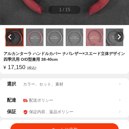
1
/
15
アルカンターラ ハンドルカバー ナパレザー×スエード立体デザイン
四季汎用 O/D型兼用 38-40cm
17,150
¥
(税込)
選択
カラー、セット、素材
配達
配送ポリシー
保証
保証内容、返品ポリシー