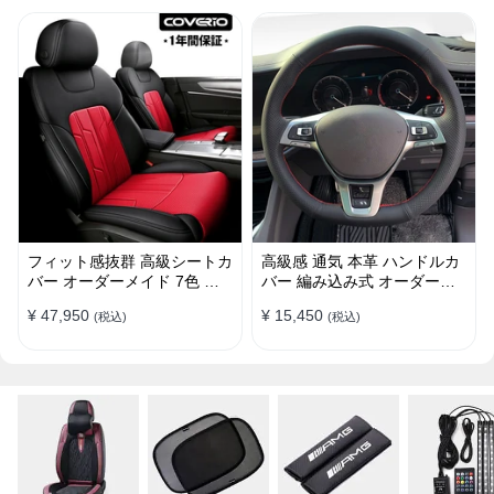
フィット感抜群 高級シートカ
高級感 通気 本革 ハンドルカ
バー オーダーメイド 7色 防
バー 編み込み式 オーダーメ
水レザー おしゃれ 全席セッ
イド 握り感抜群 操作性アッ
¥ 47,950
¥ 15,450
(税込)
(税込)
ト
プ