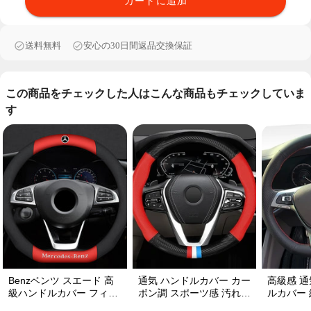
カートに追加
送料無料
安心の30日間返品交換保証
この商品をチェックした人はこんな商品もチェックしていま
す
Benzベンツ スエード 高
通気 ハンドルカバー カー
高級感 通
級ハンドルカバー フィッ
ボン調 スポーツ感 汚れに
ルカバー 編み込み式 オー
ト感抜群 おしゃれ 操作性
くい 滑り止め かっこいい
ダーメイド