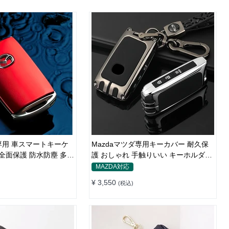
a専用 車スマートキーケ
Mazdaマツダ専用キーカバー 耐久保
 全面保護 防水防塵 多色
護 おしゃれ 手触りいい キーホルダー
キーケース
MAZDA対応
¥ 3,550
(税込)