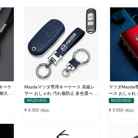
トキーケ
Mazdaマツダ専用キーケース 高級レ
マツダMazd
 耐久性
ザー おしゃれ 汚れ傷防止 多色選べ キ
ース おしゃれ
ーカバー キーホルダー
カバー
MAZDA対応
MAZDA対応
¥ 4,350
¥ 3,550
(税込)
(税込)