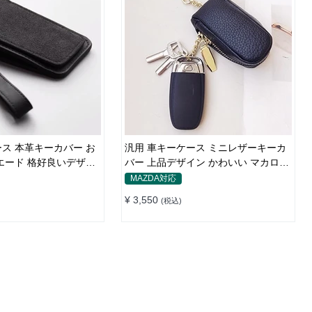
ス 本革キーカバー お
汎用 車キーケース ミニレザーキーカ
エード 格好良いデザイ
バー 上品デザイン かわいい マカロン
色
MAZDA対応
¥ 3,550
(税込)