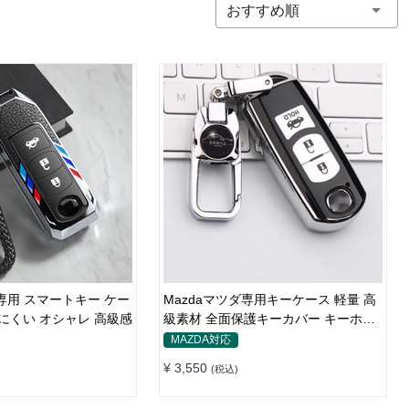
おすすめ順
a専用 スマートキー ケー
Mazdaマツダ専用キーケース 軽量 高
落ちにくい オシャレ 高級感
級素材 全面保護キーカバー キーホル
ダー
MAZDA対応
¥ 3,550
(税込)