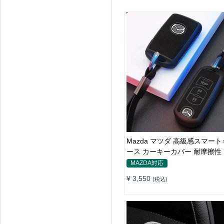
Mazda マツダ 高級感スマー
ース カーキーカバー 耐摩擦性
全面保護
MAZDA対応
¥ 3,550
(税込)