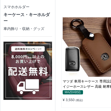
スマホホルダー
キーケース・キーホルダ
ー
車内飾り・収納・グッズ
マツダ 車用キーケース 専用設
イジーホースレザー 高級 耐摩
シャレ
MAZDA対応
¥ 3,550
(税込)