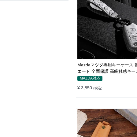
Mazdaマツダ専用キーケース 
エード 全面保護 高級触感キー
キーホルダー
MAZDA対応
¥ 3,850
(税込)