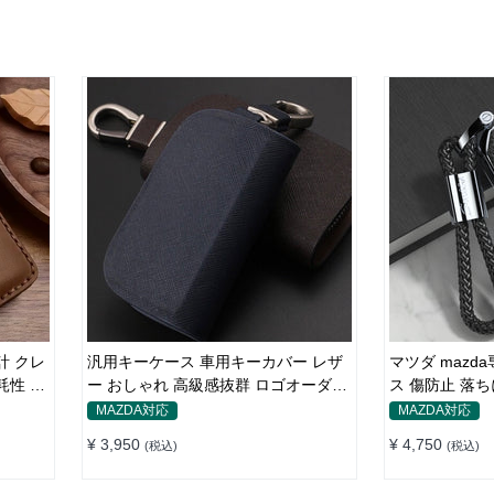
計 クレ
汎用キーケース 車用キーカバー レザ
マツダ mazd
耗性 オ
ー おしゃれ 高級感抜群 ロゴオーダー
ス 傷防止 
メイド
MAZDA対応
MAZDA対応
¥ 3,950
¥ 4,750
(税込)
(税込)