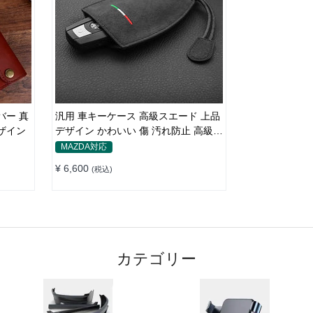
バー 真
汎用 車キーケース 高級スエード 上品
ザイン
デザイン かわいい 傷 汚れ防止 高級
オシャレ キーホルダー
MAZDA対応
¥ 6,600
(税込)
カテゴリー