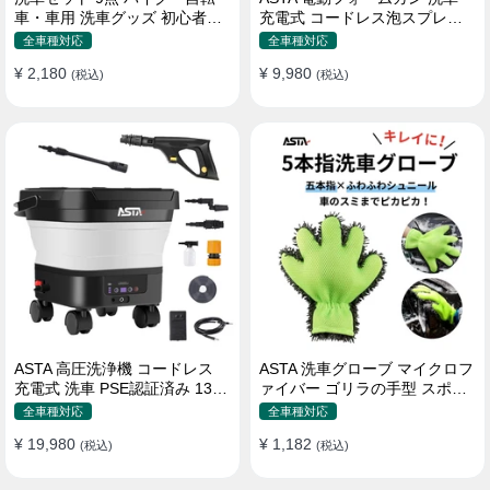
車・車用 洗車グッズ 初心者向
充電式 コードレス泡スプレー
け 洗車ブラシ スポンジ タオル
高圧対応 充電式フォームスプ
全車種対応
全車種対応
グローブ タイヤブラシ ワック
レー 洗車グッズ 車・バイク用
¥ 2,180
¥ 9,980
ス用スポンジ 高級洗車道具 乾
(税込)
強力泡立ち (コピー)
(税込)
拭き・水拭き対応 水切り・隙
間掃除・エアコン掃除もOK カ
ー用品一式
ASTA 高圧洗浄機 コードレス
ASTA 洗車グローブ マイクロフ
充電式 洗車 PSE認証済み 13L
ァイバー ゴリラの手型 スポン
バケツ一体型 折りたたみ式 超
ジ ボディー用 傷防止 吸水速乾
全車種対応
全車種対応
軽量 キャスター付き 360度回
手洗い 洗車用品 車 バイク 洗車
¥ 19,980
¥ 1,182
転ノズル トリガーガン 蛇口接
(税込)
グッズ 掃除 手袋型 洗車タオル
(税込)
続アダプター ショートノズル
代用 1個入り
フォームボトル キャスター付