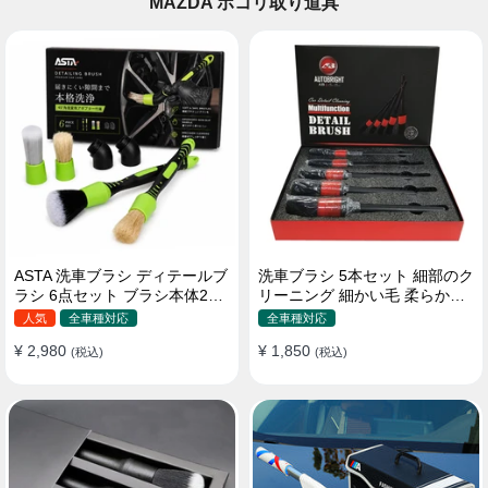
MAZDA ホコリ取り道具
ASTA 洗車ブラシ ディテールブ
洗車ブラシ 5本セット 細部のク
ラシ 6点セット ブラシ本体2本
リーニング 細かい毛 柔らかい
替えヘッド2個 アダプター2個
豚毛 ディテールブラシ
人気
全車種対応
全車種対応
車内外 ホイール ダッシュボー
¥ 2,980
¥ 1,850
ド
(税込)
(税込)