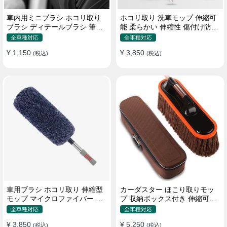
車内用ミニブラシ ホコリ取り
ホコリ取り 洗車モップ 伸縮可
ブラシ ディテールブラシ 筆タ
能 柔らかい 伸縮性 傷付け防止
イプ 車 エアコン吹き出し口
軽量・コンパクト
全車種対応
全車種対応
¥ 1,150
¥ 3,850
(税込)
(税込)
車用ブラシ ホコリ取り 伸縮型
カーダスター ほこり取りモッ
モップ マイクロファイバー 洗
プ 収納ボックス付き 伸縮可能
車道具 軽量・コンパクト
ワックスブラシ 洗車ブラシ
全車種対応
全車種対応
¥ 3,850
¥ 5,250
(税込)
(税込)