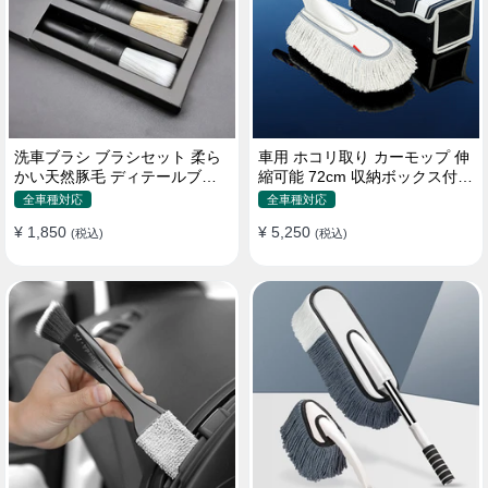
洗車ブラシ ブラシセット 柔ら
車用 ホコリ取り カーモップ 伸
かい天然豚毛 ディテールブラ
縮可能 72cm 収納ボックス付き
シ 隙間ブラシ 筆タイプ
軽量・コンパクト
全車種対応
全車種対応
¥ 1,850
¥ 5,250
(税込)
(税込)