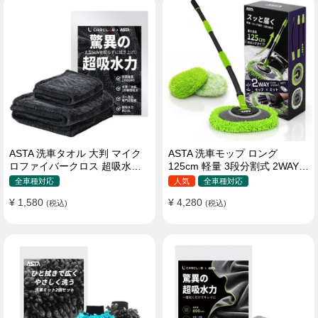
ASTA 洗車タオル 大判 マイク
ASTA 洗車モップ ロング
ロファイバークロス 超吸水ツ
125cm 軽量 3段分割式 2WAY
イストパイル 洗車クロス 傷防
洗車ブラシ スポンジ 高吸水 マ
全車種対応
人気
全車種対応
止 両面使える
イクロファイバー 脚立不要
¥ 1,580
¥ 4,280
(税込)
110°可動ヘッド 15°カーブ設計
(税込)
伸縮 傷つかない 車用 ルーフ・
ボディ対応