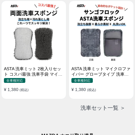
属 水道接続不要 多機能コンパ
クト収納
ASTA 洗車ミット 2枚入りセッ
ASTA 洗車ミット マイクロファ
ト コスパ最強 洗車手袋 マイク
イバー グローブタイプ 洗車プ
ロファイバー製 洗車グッズ 車
ロも愛用 傷防止 高吸水 車 バイ
全車種対応
全車種対応
バイク 自転車用 洗車スポンジ
ク用 洗車ディテイリング用品
¥ 1,380
¥ 1,380
(税込)
(税込)
洗車セット一覧 ＞