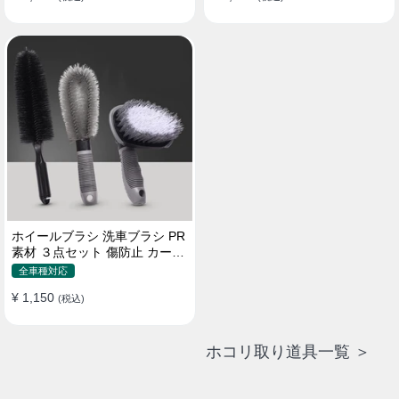
ホイールブラシ 洗車ブラシ PR
素材 ３点セット 傷防止 カーウ
ォッシュ プロ仕様
全車種対応
¥ 1,150
(税込)
ホコリ取り道具一覧 ＞