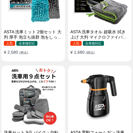
ASTA 洗車ミット 2個セット 大
ASTA 洗車タオル 超吸水 拭き
判 厚手 泡立ち抜群 泡をしっか
上げ 大判 マイクロファイバー
りキープ 洗車スポンジ マイ
クロス プロ仕様 水拭き 窓拭き
人気
全車種対応
人気
全車種対応
クロファイバー 洗車グローブ
洗車 業務用 タオル 吸水 傷つか
¥ 2,580
¥ 1,680
傷つきにくい ボディ ガラス ホ
(税込)
ない 撥水 厚手 両面 大型 洗車
(税込)
イール対応 洗車 用途別に使い
クロス
分け 2個セット
洗車セット 9点 バイク・自転
ASTA 電動フォームガン 洗車