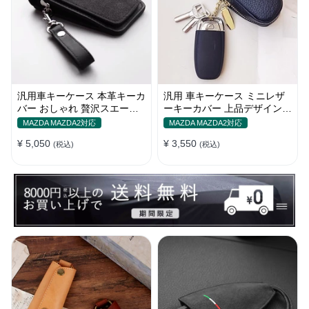
汎用車キーケース 本革キーカ
汎用 車キーケース ミニレザ
バー おしゃれ 贅沢スエード
ーキーカバー 上品デザイン
格好良いデザイン
かわいい マカロン色
MAZDA MAZDA2対応
MAZDA MAZDA2対応
¥ 5,050
¥ 3,550
(税込)
(税込)