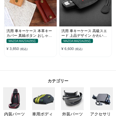
汎用 車キーケース 本革キー
汎用 車キーケース 高級スエ
カバー 真鍮ボタン おしゃれ
ード 上品デザイン かわいい
シンプルデザイン
傷 汚れ防止 高級 オシャレ キ
MAZDA MAZDA2対応
MAZDA MAZDA2対応
ーホルダー
¥ 3,850
¥ 6,600
(税込)
(税込)
カテゴリー
内装パーツ
車用ボディ
外装パーツ
アクセサリ