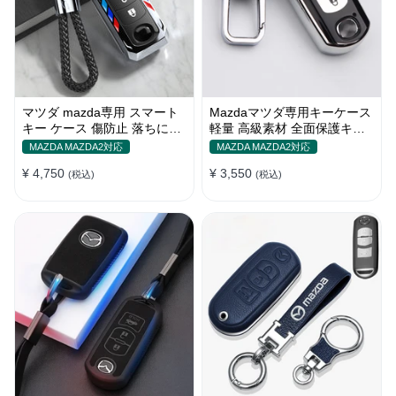
マツダ mazda専用 スマート
Mazdaマツダ専用キーケース
キー ケース 傷防止 落ちにく
軽量 高級素材 全面保護キー
い オシャレ 高級感
カバー キーホルダー
MAZDA MAZDA2対応
MAZDA MAZDA2対応
¥ 4,750
¥ 3,550
(税込)
(税込)