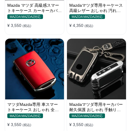
Mazda マツダ 高級感スマー
Mazdaマツダ専用キーケース
トキーケース カーキーカバー
高級レザー おしゃれ 汚れ傷
耐摩擦性 耐久性 全面保護
防止 多色選べ キーカバー キ
MAZDA MAZDA2対応
MAZDA MAZDA2対応
ーホルダー
¥ 3,550
¥ 4,350
(税込)
(税込)
マツダMazda専用 車スマー
Mazdaマツダ専用キーカバー
トキーケース おしゃれ 全面
耐久保護 おしゃれ 手触りい
保護 防水防塵 多色カバー
い キーホルダー キーケース
MAZDA MAZDA2対応
MAZDA MAZDA2対応
¥ 3,550
¥ 3,550
(税込)
(税込)