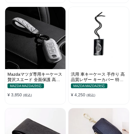
Mazdaマツダ専用キーケース
汎用 車キーケース 手作り 高
贅沢スエード 全面保護 高級
品質レザー キーカバー 特別
触感キーカバー キーホルダー
デザイン 手触りいい
MAZDA MAZDA2対応
MAZDA MAZDA2対応
¥ 3,850
¥ 4,250
(税込)
(税込)