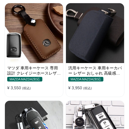
マツダ 車用キーケース 専用
汎用キーケース 車用キーカバ
設計 クレイジーホースレザー
ー レザー おしゃれ 高級感抜
高級 耐摩耗性 オシャレ
群 ロゴオーダーメイド
MAZDA MAZDA2対応
MAZDA MAZDA2対応
¥ 3,550
¥ 3,950
(税込)
(税込)